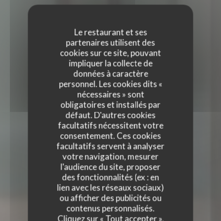
Le restaurant et ses
partenaires utilisent des
cookies sur ce site, pouvant
impliquer la collecte de
données à caractère
personnel. Les cookies dits «
nécessaires » sont
obligatoires et installés par
défaut. D'autres cookies
facultatifs nécessitent votre
consentement. Ces cookies
facultatifs servent à analyser
votre navigation, mesurer
l'audience du site, proposer
des fonctionnalités (ex : en
lien avec les réseaux sociaux)
TERRA RESTAURANT
ou afficher des publicités ou
TERRA RESTAURANT
contenus personnalisés.
RESTAURANT FRANÇAIS
|
PARIS
Cliquez sur « Tout accepter »,