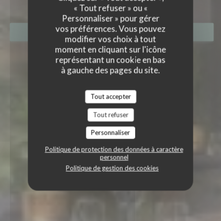
« Tout refuser » ou «
Personnaliser » pour gérer
vos préférences. Vous pouvez
RÉSERVER
modifier vos choix à tout
moment en cliquant sur l'icône
représentant un cookie en bas
à gauche des pages du site.
Tout accepter
Tout refuser
Personnaliser
Politique de protection des données à caractère
personnel
Politique de gestion des cookies