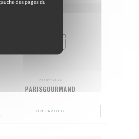
 gauche des pages du
21/05/2026
PARISGOURMAND
NÊTRE))
((OUVRE UNE NOUVELLE FENÊTRE))
LIRE L'ARTICLE