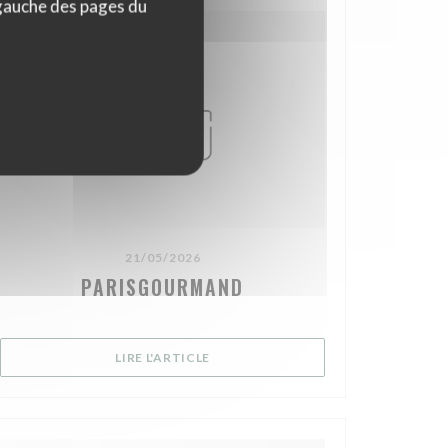
 gauche des pages du
21/05/2026
PARISGOURMAND
NÊTRE))
((OUVRE UNE NOUVELLE FENÊTRE))
LIRE L'ARTICLE