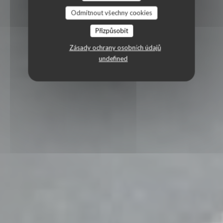
Odmítnout všechny cookies
Přizpůsobit
Zásady ochrany osobních údajů
undefined