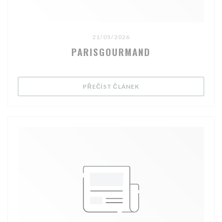
21/05/2026
PARISGOURMAND
((OTEVŘE SE V NOVÉM OK
PŘEČÍST ČLÁNEK