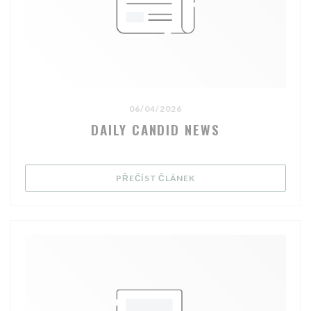
06/04/2026
DAILY CANDID NEWS
((OTEVŘE SE V NOVÉM OK
PŘEČÍST ČLÁNEK