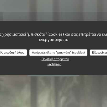
 χρησιμοποιεί "μπισκότα" (cookies) και σας επιτρέπει να ελέ
TERRA RESTAURAN
ενεργοποιήσετε
NT
K, αποδοχή όλων
Απόρριψε όλα τα "μπισκότα" (cookies)
Εξατομίκε
ΓΑΛΛΙΚΌ ΕΣΤΙΑΤΌΡΙΟ
|
PARIS
Πολιτική απορρήτου
undefined
ΚΆΝΤΕ ΚΡΆΤΗΣΗ ΤΡΑΠΕΖΙΟΎ