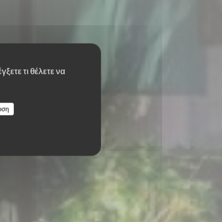
γξετε τι θέλετε να
T
υση