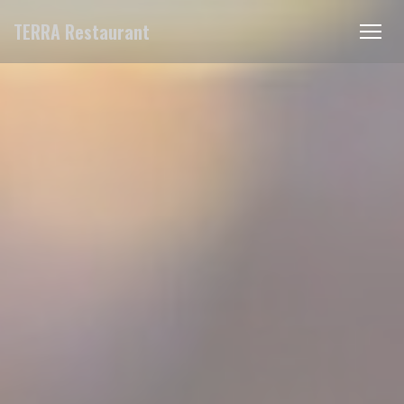
Πίνακας διαχείρισης "Μπισκότων" (Cookies)
TERRA Restaurant