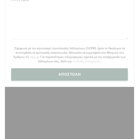
Σύμφωνα με τον κανονισμό προστασίας δεδομένων (GDPR), έχετε το δικαίωμα να
αντιταχθείτε σε εμπορικές επικοινωνίες. Μπορείτε να εγγραφείτε στο Μητρώο του
Άρθρου 11:
dpa.gr
. Για περισσότερες πληροφορίες σχετικά με την επεξεργασία των
δεδομένων σας, δείτε την
πολιτική απορρήτου
.