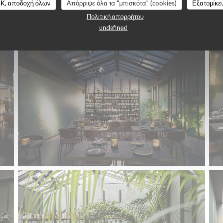
Le restaurant
K, αποδοχή όλων
Απόρριψε όλα τα "μπισκότα" (cookies)
Εξατομίκε
Πολιτική απορρήτου
undefined