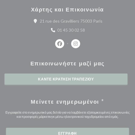
Χάρτης και Επικοινωνία
((ανοίγει σε νέο 
21 rue des Gravilliers 75003 Paris
01 45 30 02 58
Facebook ((ανοίγει σε νέο παράθυρο
Instagram ((ανοίγει σε νέο 
Επικοινωνήστε μαζί μας
ΚΆΝΤΕ ΚΡΆΤΗΣΗ ΤΡΑΠΕΖΙΟΎ
Μείνετε ενημερωμένοι
*
Εγγραφείτε στο ενημερωτικό μας δελτίο για να λαμβάνετε εξατομικευμένες επικοινωνίες
και προσφορές μάρκετινγκ μέσω ηλεκτρονικού ταχυδρομείου από εμάς.
ΕΓΓΡΑΦΉ