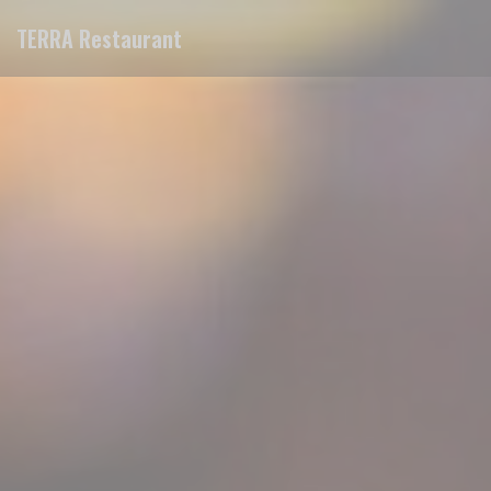
Πίνακας διαχείρισης "Μπισκότων" (Cookies)
TERRA Restaurant