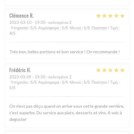
Clémence
R
2023-03-10
- 19:30 - καλεσμένοι 2
Υπηρεσία
:
5
/5
Ατμόσφαιρα
:
5
/5
Μενού
:
5
/5
Ποιότητα / Τιμή
:
4
/5
Très bon, belles portions et bon service ! On recommande !
Frédéric
H
2023-03-09
- 19:30 - καλεσμένοι 2
Υπηρεσία
:
5
/5
Ατμόσφαιρα
:
5
/5
Μενού
:
5
/5
Ποιότητα / Τιμή
:
5
/5
On n'est pas déçu quand on arrive sous cette grande verrière,
c'est superbe. Du service aux plats, desserts et vins. A voir, à
deguster