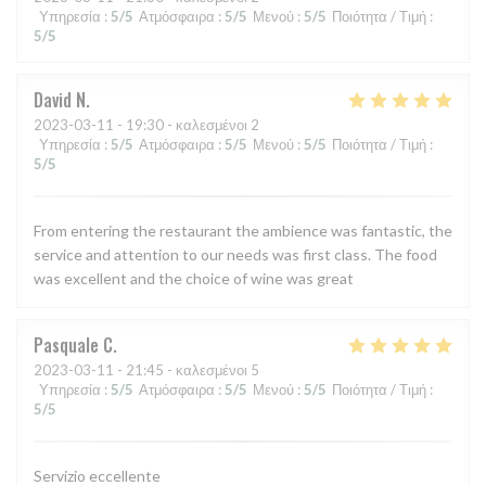
Υπηρεσία
:
5
/5
Ατμόσφαιρα
:
5
/5
Μενού
:
5
/5
Ποιότητα / Τιμή
:
5
/5
David
N
2023-03-11
- 19:30 - καλεσμένοι 2
Υπηρεσία
:
5
/5
Ατμόσφαιρα
:
5
/5
Μενού
:
5
/5
Ποιότητα / Τιμή
:
5
/5
From entering the restaurant the ambience was fantastic, the
service and attention to our needs was first class. The food
was excellent and the choice of wine was great
Pasquale
C
2023-03-11
- 21:45 - καλεσμένοι 5
Υπηρεσία
:
5
/5
Ατμόσφαιρα
:
5
/5
Μενού
:
5
/5
Ποιότητα / Τιμή
:
5
/5
Servizio eccellente