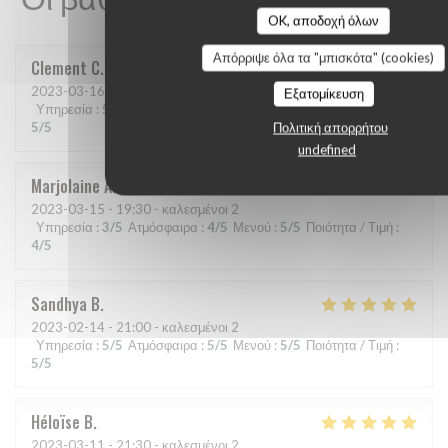
OK, αποδοχή όλων
Απόρριψε όλα τα "μπισκότα" (cookies)
Clement
C
2023-03-16
- 21:00 - καλεσμένοι 6
Εξατομίκευση
Υπηρεσία
:
5
/5
Ατμόσφαιρα
:
5
/5
Μενού
:
5
/5
Ποιότητα / Τιμή
:
5
/5
Πολιτική απορρήτου
undefined
Marjolaine
A
2023-03-15
- 19:30 - καλεσμένοι 2
Υπηρεσία
:
3
/5
Ατμόσφαιρα
:
4
/5
Μενού
:
5
/5
Ποιότητα / Τιμή
:
4
/5
Sandhya
B
2023-02-14
- 21:00 - καλεσμένοι 2
Υπηρεσία
:
5
/5
Ατμόσφαιρα
:
5
/5
Μενού
:
5
/5
Ποιότητα / Τιμή
:
5
/5
Héloïse
B
2023-03-11
- 21:30 - καλεσμένοι 2