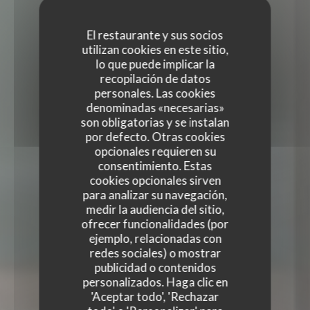
El restaurante y sus socios
utilizan cookies en este sitio,
lo que puede implicar la
recopilación de datos
personales. Las cookies
denominadas «necesarias»
son obligatorias y se instalan
por defecto. Otras cookies
opcionales requieren su
consentimiento. Estas
cookies opcionales sirven
para analizar su navegación,
medir la audiencia del sitio,
ofrecer funcionalidades (por
ejemplo, relacionadas con
redes sociales) o mostrar
TERRA RESTAURANT
publicidad o contenidos
TERRA RESTAURANT
personalizados. Haga clic en
RESTAURANTE FRANCÉS
|
PARIS
'Aceptar todo', 'Rechazar