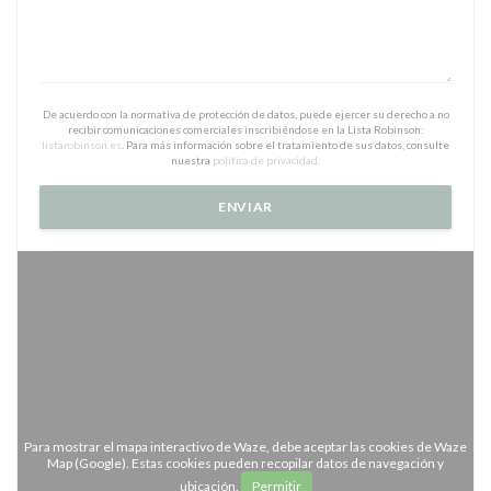
De acuerdo con la normativa de protección de datos, puede ejercer su derecho a no
recibir comunicaciones comerciales inscribiéndose en la Lista Robinson:
listarobinson.es
. Para más información sobre el tratamiento de sus datos, consulte
nuestra
política de privacidad
.
Para mostrar el mapa interactivo de Waze, debe aceptar las cookies de Waze
Map (Google). Estas cookies pueden recopilar datos de navegación y
ubicación.
Permitir