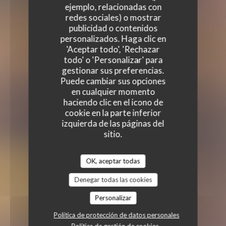
ejemplo, relacionadas con
redes sociales) o mostrar
publicidad o contenidos
personalizados. Haga clic en
'Aceptar todo', 'Rechazar
todo' o 'Personalizar' para
gestionar sus preferencias.
Puede cambiar sus opciones
en cualquier momento
haciendo clic en el icono de
cookie en la parte inferior
izquierda de las páginas del
sitio.
OK, aceptar todas
Denegar todas las cookies
Personalizar
Política de protección de datos personales
Política de gestión de cookies