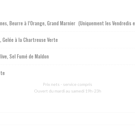
nes, Beurre à l’Orange, Grand Marnier (Uniquement les Vendredis 
, Gelée à la Chartreuse Verte
live, Sel Fumé de Maldon
tte
Prix nets - service compris
Ouvert du mardi au samedi 19h-23h