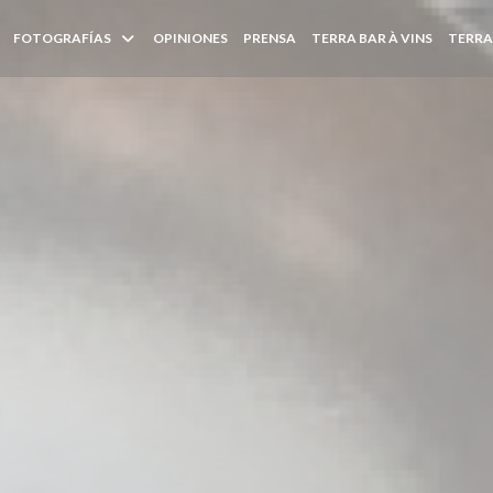
((ABRE E
FOTOGRAFÍAS
OPINIONES
PRENSA
TERRA BAR À VINS
TERRA