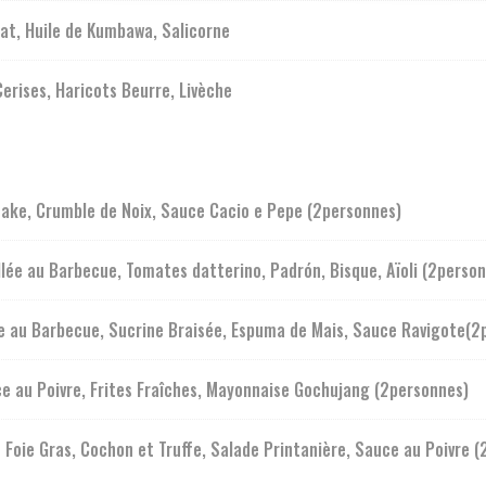
at, Huile de Kumbawa, Salicorne
Cerises, Haricots Beurre, Livèche
take, Crumble de Noix, Sauce Cacio e Pepe (2personnes)
lée au Barbecue, Tomates datterino, Padrón, Bisque, Aïoli (2perso
ée au Barbecue, Sucrine Braisée, Espuma de Mais, Sauce Ravigote(2
e au Poivre, Frites Fraîches, Mayonnaise Gochujang (2personnes)
 Foie Gras, Cochon et Truffe, Salade Printanière, Sauce au Poivre 