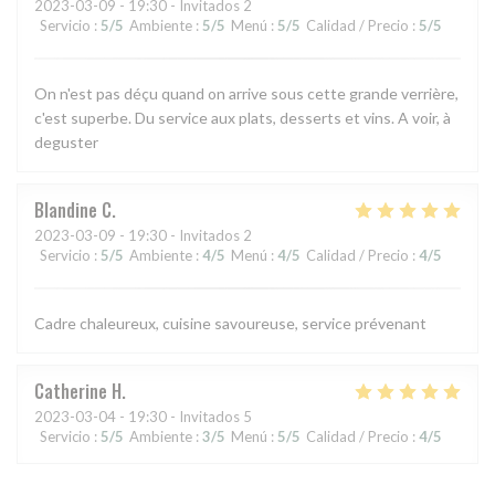
2023-03-09
- 19:30 - Invitados 2
Servicio
:
5
/5
Ambiente
:
5
/5
Menú
:
5
/5
Calidad / Precio
:
5
/5
On n'est pas déçu quand on arrive sous cette grande verrière,
c'est superbe. Du service aux plats, desserts et vins. A voir, à
deguster
Blandine
C
2023-03-09
- 19:30 - Invitados 2
Servicio
:
5
/5
Ambiente
:
4
/5
Menú
:
4
/5
Calidad / Precio
:
4
/5
Cadre chaleureux, cuisine savoureuse, service prévenant
Catherine
H
2023-03-04
- 19:30 - Invitados 5
Servicio
:
5
/5
Ambiente
:
3
/5
Menú
:
5
/5
Calidad / Precio
:
4
/5