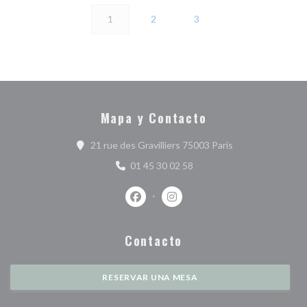
1
2
3
Mapa y Contacto
((abre en una nue
21 rue des Gravilliers 75003 Paris
01 45 30 02 58
Facebook ((abre en una nueva ventan
Instagram ((abre en una nuev
Contacto
RESERVAR UNA MESA