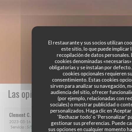
El restaurante y sus socios utilizan co
este sitio, lo que puede implicar 
recopilación de datos personales. 
cookies denominadas «necesarias»
obligatorias y se instalan por defecto
cookies opcionales requieren s
consentimiento. Estas cookies opcio
sirven para analizar su navegación, me
Las opiniones de nuestros clientes
audiencia del sitio, ofrecer funcional
(por ejemplo, relacionadas con re
sociales) o mostrar publicidad o cont
personalizados. Haga clic en 'Aceptar 
Clement
C
'Rechazar todo' o 'Personalizar' p
2023-03-16
- 21:00 - Invitados 6
gestionar sus preferencias. Puede c
Servicio
:
5
/5
Ambiente
:
5
/5
Menú
:
5
/5
Calidad / Precio
:
5
/5
sus opciones en cualquier momento h