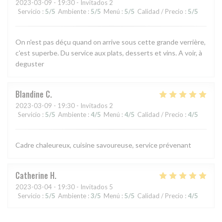
2023-03-09
- 19:30 - Invitados 2
Servicio
:
5
/5
Ambiente
:
5
/5
Menú
:
5
/5
Calidad / Precio
:
5
/5
On n'est pas déçu quand on arrive sous cette grande verrière,
c'est superbe. Du service aux plats, desserts et vins. A voir, à
deguster
Blandine
C
2023-03-09
- 19:30 - Invitados 2
Servicio
:
5
/5
Ambiente
:
4
/5
Menú
:
4
/5
Calidad / Precio
:
4
/5
Cadre chaleureux, cuisine savoureuse, service prévenant
Catherine
H
2023-03-04
- 19:30 - Invitados 5
Servicio
:
5
/5
Ambiente
:
3
/5
Menú
:
5
/5
Calidad / Precio
:
4
/5