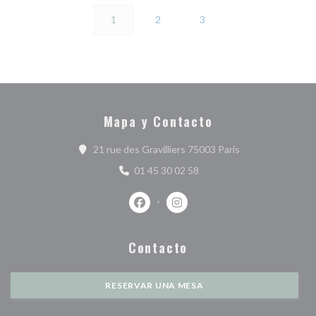
1
2
3
Mapa y Contacto
((abre en una nue
21 rue des Gravilliers 75003 Paris
01 45 30 02 58
Facebook ((abre en una nueva ventan
Instagram ((abre en una nuev
Contacto
RESERVAR UNA MESA