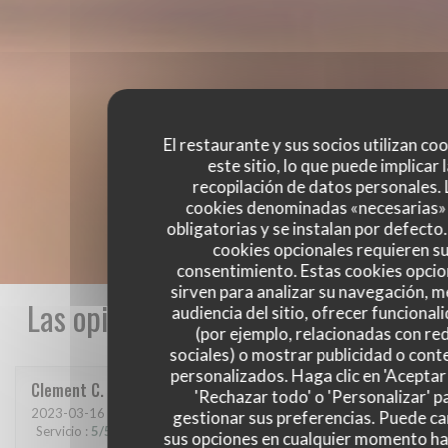
El restaurante y sus socios utilizan co
este sitio, lo que puede implicar 
recopilación de datos personales. 
cookies denominadas «necesarias»
obligatorias y se instalan por defecto
cookies opcionales requieren s
consentimiento. Estas cookies opcio
sirven para analizar su navegación, me
Las opiniones de nuestros clientes
audiencia del sitio, ofrecer funcional
(por ejemplo, relacionadas con re
sociales) o mostrar publicidad o cont
personalizados. Haga clic en 'Aceptar 
Clement
C
'Rechazar todo' o 'Personalizar' p
2023-03-16
- 21:00 - Invitados 6
gestionar sus preferencias. Puede c
Servicio
:
5
/5
Ambiente
:
5
/5
Menú
:
5
/5
Calidad / Precio
:
5
/5
sus opciones en cualquier momento h