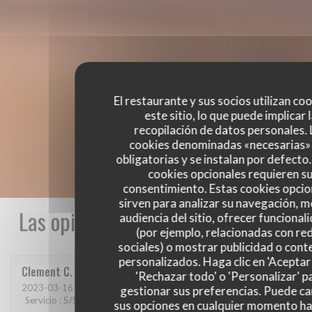
El restaurante y sus socios utilizan co
este sitio, lo que puede implicar 
recopilación de datos personales. 
cookies denominadas «necesarias»
obligatorias y se instalan por defecto
cookies opcionales requieren s
consentimiento. Estas cookies opcio
sirven para analizar su navegación, me
Las opiniones de nuestros clientes
audiencia del sitio, ofrecer funcional
(por ejemplo, relacionadas con re
sociales) o mostrar publicidad o cont
personalizados. Haga clic en 'Aceptar 
Clement
C
'Rechazar todo' o 'Personalizar' p
2023-03-16
- 21:00 - Invitados 6
gestionar sus preferencias. Puede c
Servicio
:
5
/5
Ambiente
:
5
/5
Menú
:
5
/5
Calidad / Precio
:
5
/5
sus opciones en cualquier momento h