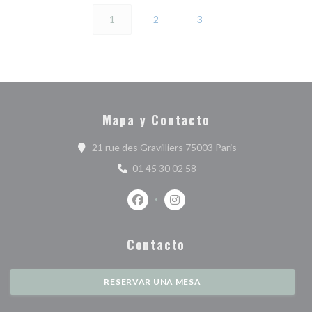
1
2
3
Mapa y Contacto
((abre en una nue
21 rue des Gravilliers 75003 Paris
01 45 30 02 58
Facebook ((abre en una nueva ventan
Instagram ((abre en una nuev
Contacto
RESERVAR UNA MESA