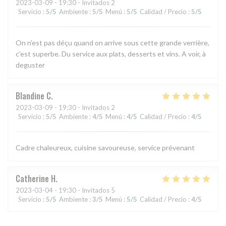
2023-03-09
- 19:30 - Invitados 2
Servicio
:
5
/5
Ambiente
:
5
/5
Menú
:
5
/5
Calidad / Precio
:
5
/5
On n'est pas déçu quand on arrive sous cette grande verrière,
c'est superbe. Du service aux plats, desserts et vins. A voir, à
deguster
Blandine
C
2023-03-09
- 19:30 - Invitados 2
Servicio
:
5
/5
Ambiente
:
4
/5
Menú
:
4
/5
Calidad / Precio
:
4
/5
Cadre chaleureux, cuisine savoureuse, service prévenant
Catherine
H
2023-03-04
- 19:30 - Invitados 5
Servicio
:
5
/5
Ambiente
:
3
/5
Menú
:
5
/5
Calidad / Precio
:
4
/5