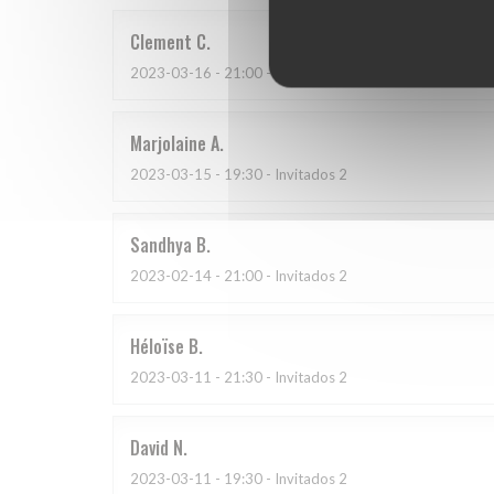
Clement
C
2023-03-16
- 21:00 - Invitados 6
Marjolaine
A
2023-03-15
- 19:30 - Invitados 2
Sandhya
B
2023-02-14
- 21:00 - Invitados 2
Héloïse
B
2023-03-11
- 21:30 - Invitados 2
David
N
2023-03-11
- 19:30 - Invitados 2