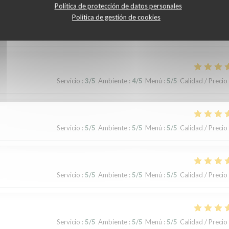
Política de protección de datos personales
Política de gestión de cookies
Servicio
:
5
/5
Ambiente
:
5
/5
Menú
:
5
/5
Calidad / Precio
Servicio
:
3
/5
Ambiente
:
4
/5
Menú
:
5
/5
Calidad / Precio
Servicio
:
5
/5
Ambiente
:
5
/5
Menú
:
5
/5
Calidad / Precio
Servicio
:
5
/5
Ambiente
:
5
/5
Menú
:
5
/5
Calidad / Precio
Servicio
:
5
/5
Ambiente
:
5
/5
Menú
:
5
/5
Calidad / Precio