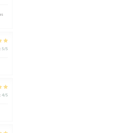
as
:
5
/5
:
4
/5