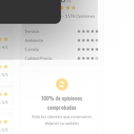
/5
Valoración media —
1576 Opiniones
:
5
/5
Servicio
Ambiente
:
4
/5
Comida
Calidad/Precio
:
5
/5
100% de opiniones
:
5
/5
comprobadas
Solo los clientes que reservaron
dejaron su opinión
:
5
/5