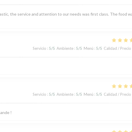
tic, the service and attention to our needs was first class. The food w
Servicio
:
5
/5
Ambiente
:
5
/5
Menú
:
5
/5
Calidad / Precio
Servicio
:
5
/5
Ambiente
:
5
/5
Menú
:
5
/5
Calidad / Precio
mande !