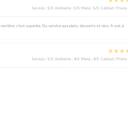
Servicio
:
5
/5
Ambiente
:
5
/5
Menú
:
5
/5
Calidad / Precio
rrière, c'est superbe. Du service aux plats, desserts et vins. A voir, à
Servicio
:
5
/5
Ambiente
:
4
/5
Menú
:
4
/5
Calidad / Precio
nant
Servicio
:
5
/5
Ambiente
:
3
/5
Menú
:
5
/5
Calidad / Precio
1
2
3