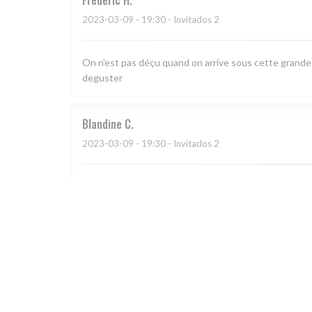
Frédéric
H
2023-03-09
- 19:30 - Invitados 2
On n'est pas déçu quand on arrive sous cette grande ve
deguster
Blandine
C
2023-03-09
- 19:30 - Invitados 2
Cadre chaleureux, cuisine savoureuse, service préve
Catherine
H
2023-03-04
- 19:30 - Invitados 5