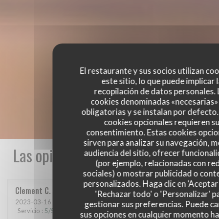
El restaurante y sus socios utilizan co
este sitio, lo que puede implicar 
recopilación de datos personales. 
cookies denominadas «necesarias»
obligatorias y se instalan por defecto
cookies opcionales requieren s
consentimiento. Estas cookies opcio
sirven para analizar su navegación, me
Las opiniones de nuestros clientes
audiencia del sitio, ofrecer funcional
(por ejemplo, relacionadas con re
sociales) o mostrar publicidad o cont
personalizados. Haga clic en 'Aceptar 
Clement
C
'Rechazar todo' o 'Personalizar' p
2023-03-16
- 21:00 - Invitados 6
gestionar sus preferencias. Puede c
Servicio
:
5
/5
Ambiente
:
5
/5
Menú
:
5
/5
Calidad / Precio
:
5
/5
sus opciones en cualquier momento h