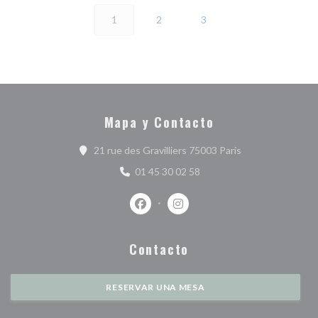
1
2
3
Mapa y Contacto
((abre en una nue
21 rue des Gravilliers 75003 Paris
01 45 30 02 58
Facebook ((abre en una nueva ventan
Instagram ((abre en una nuev
Contacto
RESERVAR UNA MESA