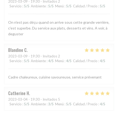
2023-03-09
- 19:30 - Invitados 2
Servicio
:
5
/5
Ambiente
:
5
/5
Menú
:
5
/5
Calidad / Precio
:
5
/5
On n'est pas déçu quand on arrive sous cette grande verrière,
c'est superbe. Du service aux plats, desserts et vins. A voir, à
deguster
Blandine
C
2023-03-09
- 19:30 - Invitados 2
Servicio
:
5
/5
Ambiente
:
4
/5
Menú
:
4
/5
Calidad / Precio
:
4
/5
Cadre chaleureux, cuisine savoureuse, service prévenant
Catherine
H
2023-03-04
- 19:30 - Invitados 5
Servicio
:
5
/5
Ambiente
:
3
/5
Menú
:
5
/5
Calidad / Precio
:
4
/5