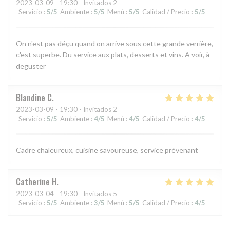
2023-03-09
- 19:30 - Invitados 2
Servicio
:
5
/5
Ambiente
:
5
/5
Menú
:
5
/5
Calidad / Precio
:
5
/5
On n'est pas déçu quand on arrive sous cette grande verrière,
c'est superbe. Du service aux plats, desserts et vins. A voir, à
deguster
Blandine
C
2023-03-09
- 19:30 - Invitados 2
Servicio
:
5
/5
Ambiente
:
4
/5
Menú
:
4
/5
Calidad / Precio
:
4
/5
Cadre chaleureux, cuisine savoureuse, service prévenant
Catherine
H
2023-03-04
- 19:30 - Invitados 5
Servicio
:
5
/5
Ambiente
:
3
/5
Menú
:
5
/5
Calidad / Precio
:
4
/5