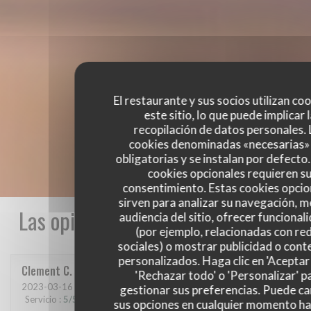
El restaurante y sus socios utilizan co
este sitio, lo que puede implicar 
recopilación de datos personales. 
cookies denominadas «necesarias»
obligatorias y se instalan por defecto
cookies opcionales requieren s
consentimiento. Estas cookies opcio
sirven para analizar su navegación, me
Las opiniones de nuestros clientes
audiencia del sitio, ofrecer funcional
(por ejemplo, relacionadas con re
sociales) o mostrar publicidad o cont
personalizados. Haga clic en 'Aceptar 
Clement
C
'Rechazar todo' o 'Personalizar' p
2023-03-16
- 21:00 - Invitados 6
gestionar sus preferencias. Puede c
Servicio
:
5
/5
Ambiente
:
5
/5
Menú
:
5
/5
Calidad / Precio
:
5
/5
sus opciones en cualquier momento h