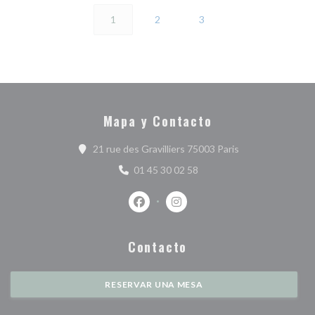
1
2
3
Mapa y Contacto
((abre en una nue
21 rue des Gravilliers 75003 Paris
01 45 30 02 58
Facebook ((abre en una nueva ventan
Instagram ((abre en una nuev
Contacto
RESERVAR UNA MESA