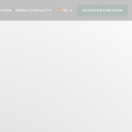
N UNA NUEVA VENTANA))
((ABRE EN UNA NUEVA VENTANA))
 PIZZA
MAPA Y CONTACTO
ES
RESERVAR UNA MESA