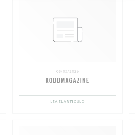
08/05/2026
KODDMAGAZINE
 NUEVA VENTANA))
((ABRE EN UNA NUEVA V
LEA EL ARTICULO