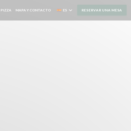
N UNA NUEVA VENTANA))
((ABRE EN UNA NUEVA VENTANA))
 PIZZA
MAPA Y CONTACTO
ES
RESERVAR UNA MESA