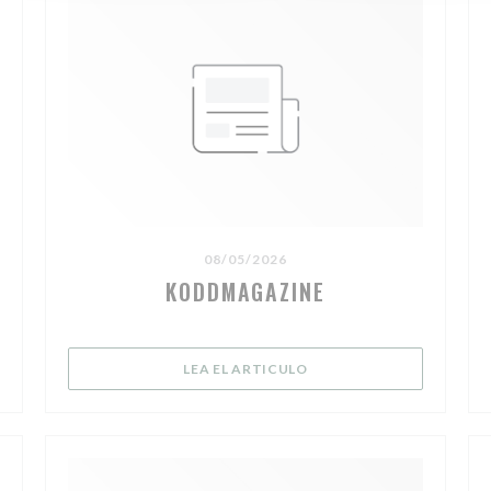
08/05/2026
KODDMAGAZINE
 NUEVA VENTANA))
((ABRE EN UNA NUEVA V
LEA EL ARTICULO