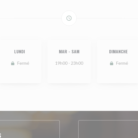
access_time
LUNDI
MAR
-
SAM
DIMANCHE
Fermé
19h00 - 23h00
Fermé
S