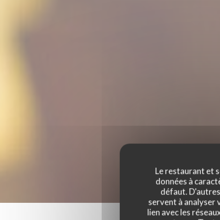
Le restaurant et s
données à caractèr
défaut. D'autres
servent à analyser v
lien avec les réseau