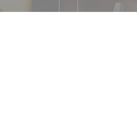
, Française
Parking Temp
onnes à mobilité réduite,
ement Sans Contact,
, Carte Bleue