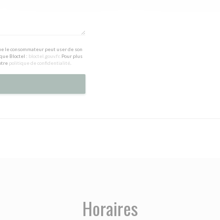
 que le consommateur peut user de son
que Bloctel :
bloctel.gouv.fr
. Pour plus
otre
politique de confidentialité
.
Horaires