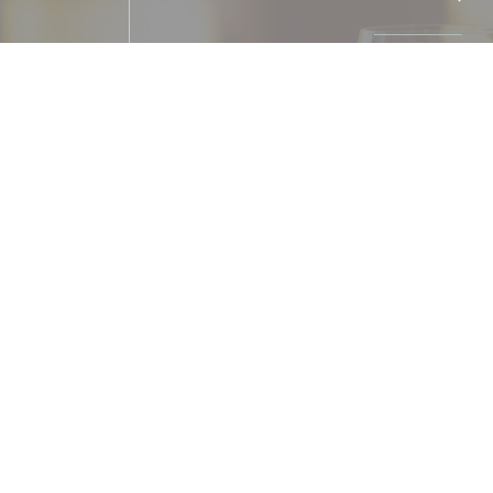
Cuisine
pièces entières, plats à partager
Type de restaurant
Restaurant Français
Services
Salle climatisée, Privatisation, Accès aux pers
Accès Wifi
Moyens de paiement
Amex, American Express, Apple Pay, Pai
Eurocard/Mastercard, Espèces, Visa