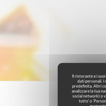
Il ristorante e i su
dati personali. 
predefinita. Altri 
analizzare la tua na
social network) o vi
tutto' o 'Person
momento c