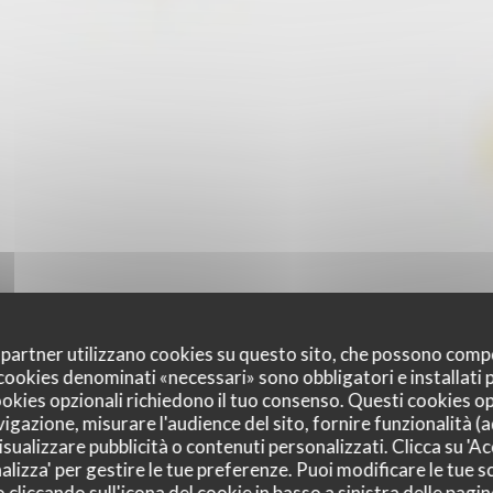
oi partner utilizzano cookies su questo sito, che possono comp
I cookies denominati «necessari» sono obbligatori e installati
cookies opzionali richiedono il tuo consenso. Questi cookies o
vigazione, misurare l'audience del sito, fornire funzionalità (
sualizzare pubblicità o contenuti personalizzati. Clicca su 'Acc
alizza' per gestire le tue preferenze. Puoi modificare le tue sc
liccando sull'icona del cookie in basso a sinistra delle pagine