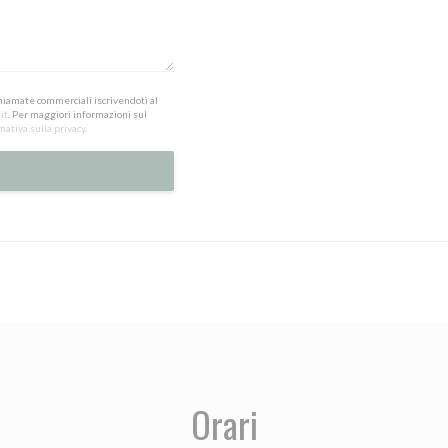
 chiamate commerciali iscrivendoti al
it
. Per maggiori informazioni sul
mativa sulla privacy
.
Orari