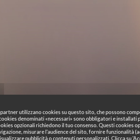
oi partner utilizzano cookies su questo sito, che possono comp
I cookies denominati «necessari» sono obbligatori e installati
cookies opzionali richiedono il tuo consenso. Questi cookies o
vigazione, misurare l'audience del sito, fornire funzionalità (
sualizzare pubblicità o contenuti personalizzati. Clicca su 'Acc