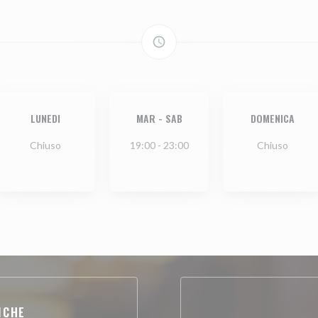
access_time
LUNEDI
MAR
-
SAB
DOMENICA
Chiuso
19:00 - 23:00
Chiuso
ICHE