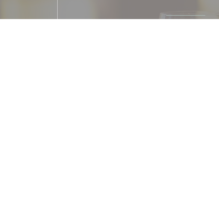
Cucina
pièces entières, plats à partage
Tipologia
French Restaurant
Servizi
Camera con aria condizionata, Privatizzazio
Connessione wifi
Metodo di pagament
Amex, American Express, Apple Pay, Contactl
Mastercard, Contanti, Visa, 