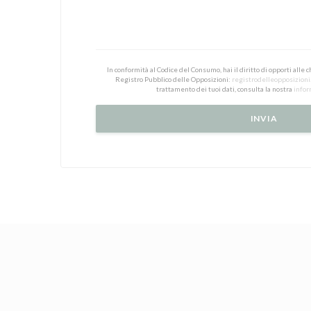
In conformità al Codice del Consumo, hai il diritto di opporti alle
Registro Pubblico delle Opposizioni:
registrodelleopposizioni.
trattamento dei tuoi dati, consulta la nostra
infor