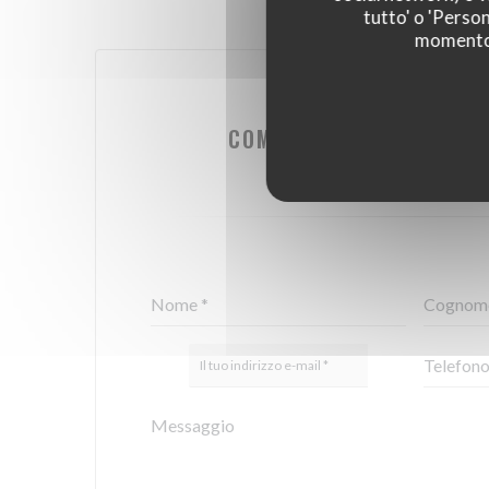
tutto' o 'Person
momento c
VUOI CONTATTAR
COMPILA IL MODULO SO