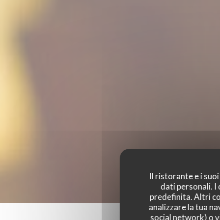
Il ristorante e i su
dati personali. 
predefinita. Altri 
analizzare la tua na
social network) o vi