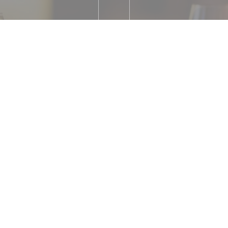
r, Francese
Parking Temp
ne, Accesso disabili,
o
ess Payment, Eurocard /
Bancomat