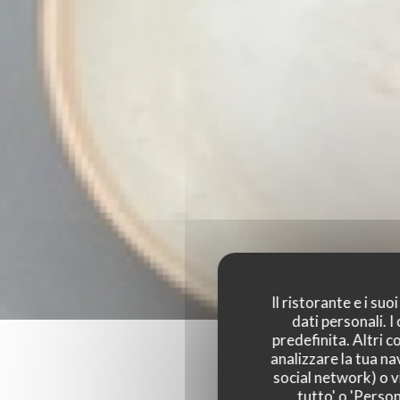
Il ristorante e i su
dati personali. 
predefinita. Altri 
analizzare la tua na
social network) o vi
tutto' o 'Person