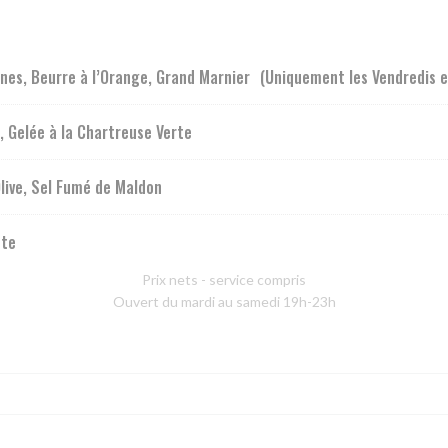
nes, Beurre à l’Orange, Grand Marnier (Uniquement les Vendredis 
, Gelée à la Chartreuse Verte
live, Sel Fumé de Maldon
tte
Prix nets - service compris
Ouvert du mardi au samedi 19h-23h