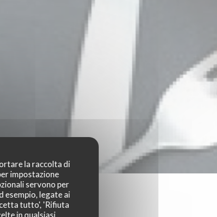
ortare la raccolta di
 per impostazione
pzionali servono per
ad esempio, legate ai
etta tutto', 'Rifiuta
elte in qualsiasi