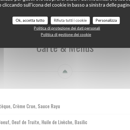
liccando sull'icona del cookie in basso a sinistra delle pagine
Carte & Menus
Carte des Boissons
Carte des Vins
Ok, accetta tutto
Rifiuta tutti i cookie
Personalizza
Politica di protezione dei dati personali
Politica di gestione dei cookie
Carte & Menus
stèque, Crème Crue, Sauce Rayu
uf, Oeuf de Truite, Huile de Livèche, Basilic