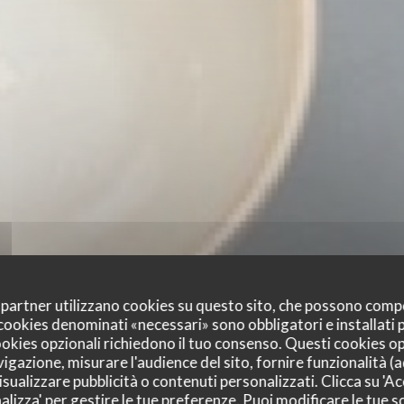
oi partner utilizzano cookies su questo sito, che possono comp
I cookies denominati «necessari» sono obbligatori e installati
cookies opzionali richiedono il tuo consenso. Questi cookies o
vigazione, misurare l'audience del sito, fornire funzionalità (
sualizzare pubblicità o contenuti personalizzati. Clicca su 'Acc
alizza' per gestire le tue preferenze. Puoi modificare le tue sc