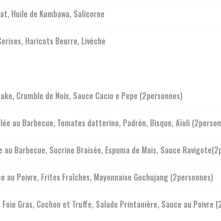
at, Huile de Kumbawa, Salicorne
Cerises, Haricots Beurre, Livèche
take, Crumble de Noix, Sauce Cacio e Pepe (2personnes)
lée au Barbecue, Tomates datterino, Padrón, Bisque, Aïoli (2perso
ée au Barbecue, Sucrine Braisée, Espuma de Mais, Sauce Ravigote(2
e au Poivre, Frites Fraîches, Mayonnaise Gochujang (2personnes)
 Foie Gras, Cochon et Truffe, Salade Printanière, Sauce au Poivre 