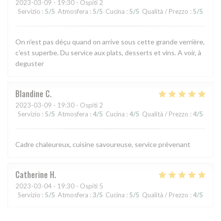
2023-03-09
- 19:30 - Ospiti 2
Servizio
:
5
/5
Atmosfera
:
5
/5
Cucina
:
5
/5
Qualità / Prezzo
:
5
/5
On n'est pas déçu quand on arrive sous cette grande verrière,
c'est superbe. Du service aux plats, desserts et vins. A voir, à
deguster
Blandine
C
2023-03-09
- 19:30 - Ospiti 2
Servizio
:
5
/5
Atmosfera
:
4
/5
Cucina
:
4
/5
Qualità / Prezzo
:
4
/5
Cadre chaleureux, cuisine savoureuse, service prévenant
Catherine
H
2023-03-04
- 19:30 - Ospiti 5
Servizio
:
5
/5
Atmosfera
:
3
/5
Cucina
:
5
/5
Qualità / Prezzo
:
4
/5