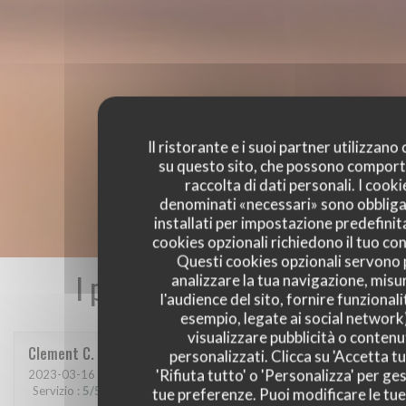
Il ristorante e i suoi partner utilizzano
su questo sito, che possono comport
raccolta di dati personali. I cooki
denominati «necessari» sono obbliga
installati per impostazione predefinita
cookies opzionali richiedono il tuo co
Questi cookies opzionali servono 
I pareri dei nostri clienti
analizzare la tua navigazione, misu
l'audience del sito, fornire funzionali
esempio, legate ai social network
visualizzare pubblicità o contenu
Clement
C
personalizzati. Clicca su 'Accetta tu
'Rifiuta tutto' o 'Personalizza' per ges
2023-03-16
- 21:00 - Ospiti 6
Servizio
:
5
/5
Atmosfera
:
5
/5
Cucina
:
5
/5
Qualità / Prezzo
:
5
/5
tue preferenze. Puoi modificare le tue