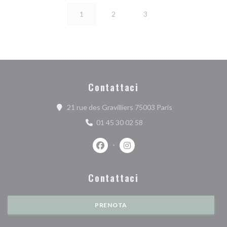
1
2
3
Contattaci
((apre una nuova f
21 rue des Gravilliers 75003 Paris
01 45 30 02 58
Facebook ((apre una nuova finestra))
Instagram ((apre una nuova fi
Contattaci
PRENOTA