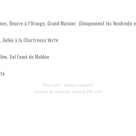
nes, Beurre à l’Orange, Grand Marnier (Uniquement les Vendredis 
, Gelée à la Chartreuse Verte
live, Sel Fumé de Maldon
tte
Prix nets - service compris
Ouvert du mardi au samedi 19h-23h