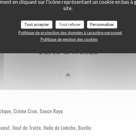
ment en cliquant sur l'icône représentant un cookie en bas à
Carte & Menus
Carte des Boissons
Carte des Vins
site.
Tout accepter
Tout refuser
Personnaliser
Politique de protection des données à caractère personnel
Politique de gestion des cookies
Carte & Menus
stèque, Crème Crue, Sauce Rayu
uf, Oeuf de Truite, Huile de Livèche, Basilic