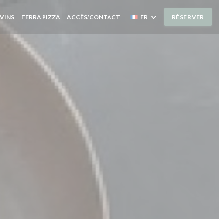
((OUVRE UNE NOUVELLE FENÊTRE))
((OUVRE UNE NOUVELLE FENÊTRE))
 VINS
TERRA PIZZA
ACCÈS/CONTACT
FR
RÉSERVER