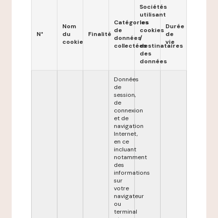
Sociétés
utilisant
Catégories
les
Nom
Durée
de
cookies
N°
du
Finalité
de
données
/
cookie
vie
collectées
destinataires
des
données
Données
de
session,
de
connexion
et de
navigation
Internet,
en ce
incluant
notamment
des
informations
sur
votre
navigateur
ou
terminal