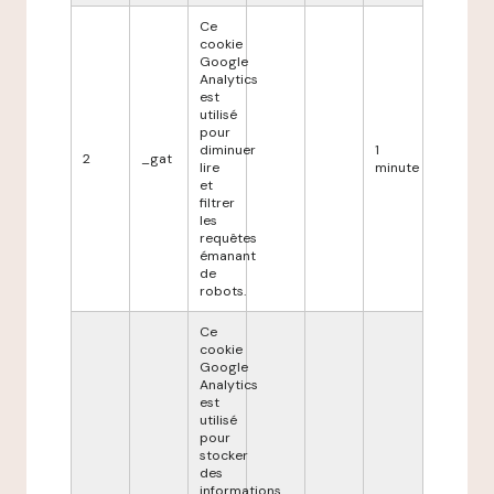
Ce
cookie
Google
Analytics
est
utilisé
pour
diminuer
1
2
_gat
lire
minute
et
filtrer
les
requêtes
émanant
de
robots.
Ce
cookie
Google
Analytics
est
utilisé
pour
stocker
des
informations