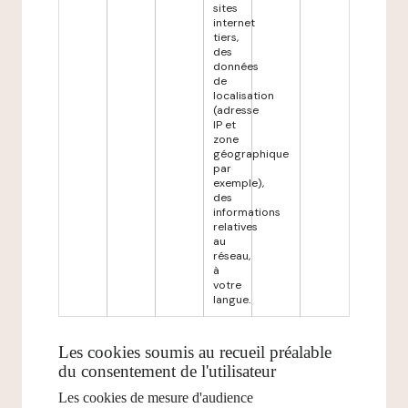
sites
internet
tiers,
des
données
de
localisation
(adresse
IP et
zone
géographique
par
exemple),
des
informations
relatives
au
réseau,
à
votre
langue.
Les cookies soumis au recueil préalable
du consentement de l'utilisateur
Les cookies de mesure d'audience