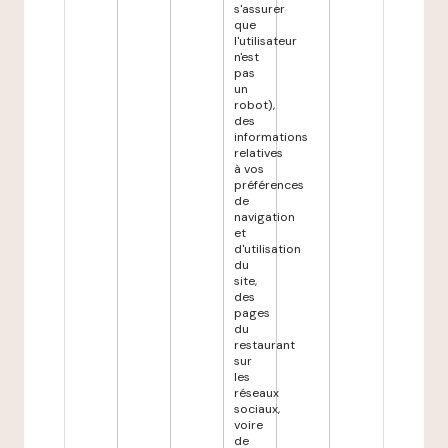
s'assurer
que
l'utilisateur
n'est
pas
un
robot),
des
informations
relatives
à vos
préférences
de
navigation
et
d'utilisation
du
site,
des
pages
du
restaurant
sur
les
réseaux
sociaux,
voire
de