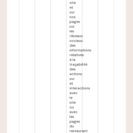
site
et
sur
nos
pages
sur
les
réseaux
sociaux,
des
informations
relatives
à la
traçabilité
des
actions
sur
et
interactions
avec
le
site
ou
avec
les
pages
du
restaurant