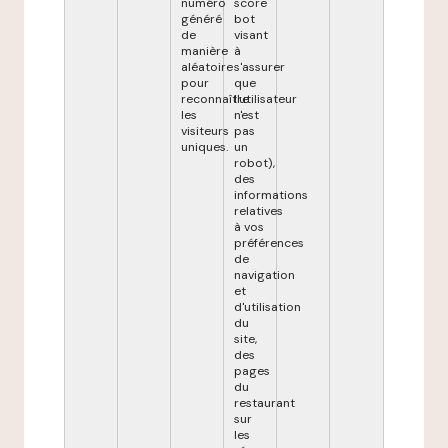
numéro
score
généré
bot
de
visant
manière
à
aléatoire
s'assurer
pour
que
reconnaître
l'utilisateur
les
n'est
visiteurs
pas
uniques.
un
robot),
des
informations
relatives
à vos
préférences
de
navigation
et
d'utilisation
du
site,
des
pages
du
restaurant
sur
les