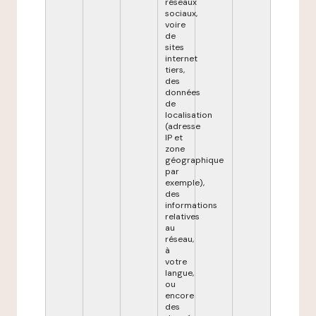
réseaux
sociaux,
voire
de
sites
internet
tiers,
des
données
de
localisation
(adresse
IP et
zone
géographique
par
exemple),
des
informations
relatives
au
réseau,
à
votre
langue,
ou
encore
des