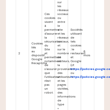
sur
les
réseaux
Ces
sociaux
cookies
ou
visent
entre
à
le
permettre
site
Sociétés
d'assurer
et les
utilisant
la
réseaux
de
sécurisation
sociaux,
tels
Cookies
du
et
cookies
liés
Site
sur le
: le
au
6
2
et
nombre
restaurant
dispositif
mois
permettent
de
et
Google
notamment
visiteurs,
Google
Recaptcha
de
la
(cf.
s'assurer
provenance
https://policies.google.
que
des
ou
l'utilisateur
utilisateurs
https://policies.google.
n'est
et les
pas
pages
un
visitées,
robot.
des
informations
de
type
«