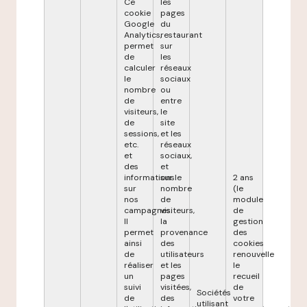
Ce
les
cookie
pages
Google
du
Analytics,
restaurant
permet
sur
de
les
calculer
réseaux
le
sociaux
nombre
ou
de
entre
visiteurs,
le
de
site
sessions,
et les
etc.
réseaux
et
sociaux,
des
et
informations
sur le
2 ans
sur
nombre
(le
nos
de
module
campagnes.
visiteurs,
de
Il
la
gestion
permet
provenance
des
ainsi
des
cookies
de
utilisateurs
renouvelle
réaliser
et les
le
un
pages
recueil
suivi
visitées,
de
Sociétés
de
des
votre
utilisant