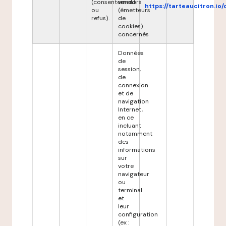
(consentement
vendors
https://tarteaucitron.io/
ou
(émetteurs
refus).
de
cookies)
concernés
Données
de
session,
de
connexion
et de
navigation
Internet,
en ce
incluant
notamment
des
informations
sur
votre
navigateur
ou
terminal
et
leur
configuration
(ex :