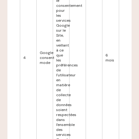
le
consentement
pour
les
services
Google
sur le
Site,
en
veillant
à ce
Google
que
6
4
consent
les
mois
mode
préférences
de
l'utilisateur
en
matière
de
collecte
de
données
soient
respectées
dans
l'ensemble
des
services