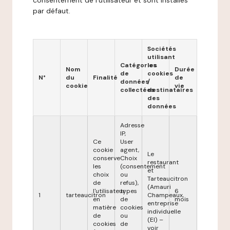
consentement de l'utilisateur et sont installés
par défaut.
Sociétés
utilisant
Catégories
les
Nom
Durée
de
cookies
N°
du
Finalité
de
données
/
cookie
vie
collectées
destinataires
des
données
Adresse
IP,
Ce
User
cookie
agent,
Le
conserve
Choix
restaurant
les
(consentement
et
choix
ou
Tarteaucitron
de
refus),
(Amauri
l'utilisateur
types
6
1
tarteaucitron
Champeaux,
en
de
mois
entreprise
matière
cookies
individuelle
de
ou
(EI) –
cookies
de
voir