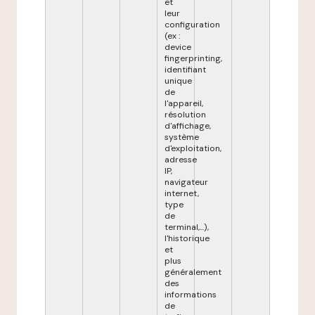
et
leur
configuration
(ex :
device
fingerprinting,
identifiant
unique
de
l'appareil,
résolution
d'affichage,
système
d'exploitation,
adresse
IP,
navigateur
internet,
type
de
terminal,...),
l'historique
et
plus
généralement
des
informations
de