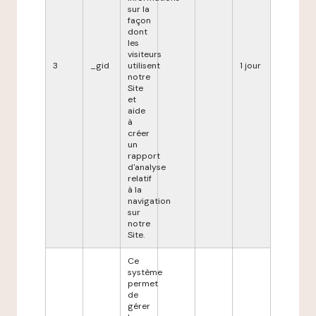
sur la
façon
dont
les
visiteurs
3
_gid
utilisent
1 jour
notre
Site
et
aide
à
créer
un
rapport
d'analyse
relatif
à la
navigation
sur
notre
Site.
Ce
système
permet
de
gérer