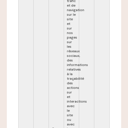
trafic
et de
navigation
sur le
site
et
sur
nos
pages
sur
les
réseaux
sociaux,
des
informations
relatives
à la
traçabilité
des
actions
sur
et
interactions
avec
le
site
ou
avec