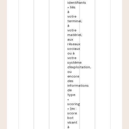
identifiants
» liés
à
votre
terminal,
à
votre
matériel,
aux
réseaux
sociaux
ou à
votre
système
d'exploitation,
ou
encore
des
informations
de
type
«
scoring
» (ex :
score
bot
visant
à