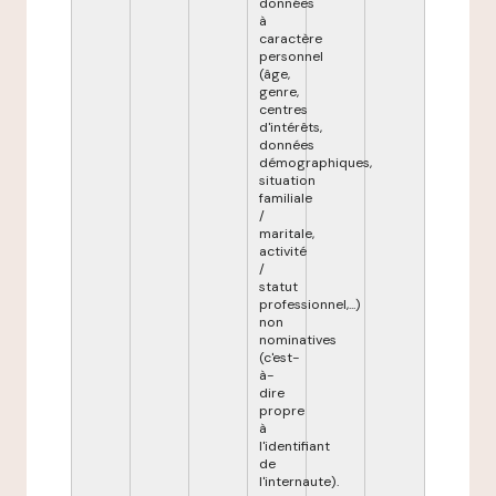
données
à
caractère
personnel
(âge,
genre,
centres
d'intérêts,
données
démographiques,
situation
familiale
/
maritale,
activité
/
statut
professionnel,...)
non
nominatives
(c'est-
à-
dire
propre
à
l'identifiant
de
l'internaute).