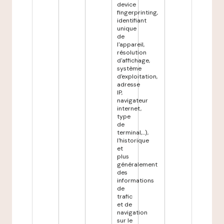
device
fingerprinting,
identifiant
unique
de
l'appareil,
résolution
d'affichage,
système
d'exploitation,
adresse
IP,
navigateur
internet,
type
de
terminal,...),
l'historique
et
plus
généralement
des
informations
de
trafic
et de
navigation
sur le