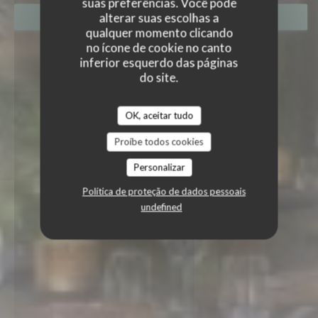
suas preferências. Você pode
alterar suas escolhas a
RESERVAR UMA MESA
qualquer momento clicando
no ícone de cookie no canto
inferior esquerdo das páginas
do site.
OK, aceitar tudo
Proíbe todos cookies
Personalizar
Política de proteção de dados pessoais
undefined