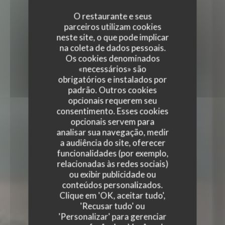
O restaurante e seus
parceiros utilizam cookies
neste site, o que pode implicar
na coleta de dados pessoais.
Os cookies denominados
«necessários» são
obrigatórios e instalados por
padrão. Outros cookies
opcionais requerem seu
consentimento. Esses cookies
opcionais servem para
analisar sua navegação, medir
a audiência do site, oferecer
funcionalidades (por exemplo,
relacionadas às redes sociais)
TERRA RESTAURANT
ou exibir publicidade ou
conteúdos personalizados.
TERRA RESTAURANT
Clique em 'OK, aceitar tudo',
|
PARIS
'Recusar tudo' ou
'Personalizar' para gerenciar