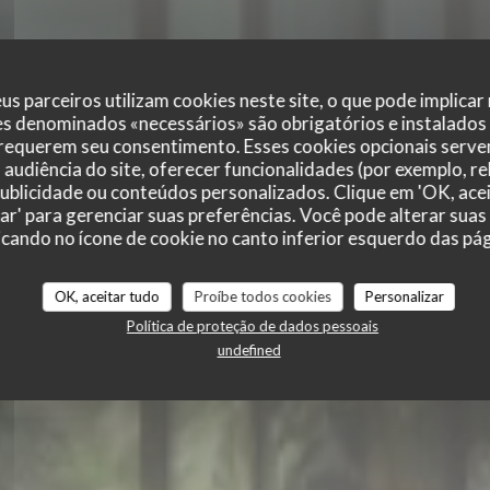
us parceiros utilizam cookies neste site, o que pode implicar
es denominados «necessários» são obrigatórios e instalados
 requerem seu consentimento. Esses cookies opcionais servem
TERRA RESTAURAN
audiência do site, oferecer funcionalidades (por exemplo, r
 publicidade ou conteúdos personalizados. Clique em 'OK, acei
NT
zar' para gerenciar suas preferências. Você pode alterar suas
cando no ícone de cookie no canto inferior esquerdo das pági
|
PARIS
OK, aceitar tudo
Proíbe todos cookies
Personalizar
Política de proteção de dados pessoais
RESERVAR UMA MESA
undefined