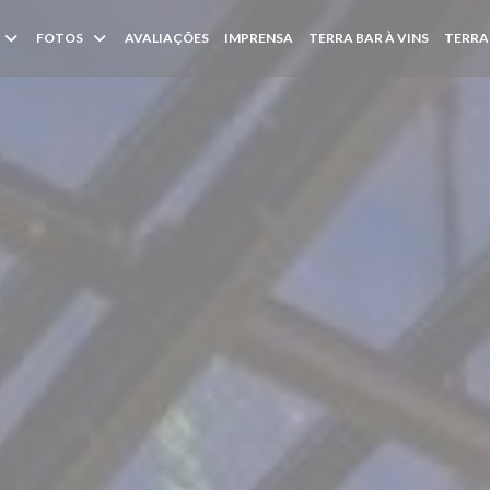
((ABRE N
FOTOS
AVALIAÇÕES
IMPRENSA
TERRA BAR À VINS
TERRA