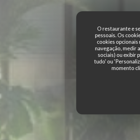
O restaurante e se
pessoais. Os cooki
cookies opcionais
navegação, medir a 
sociais) ou exibir
TERRA RESTAURA
tudo' ou 'Personali
momento cli