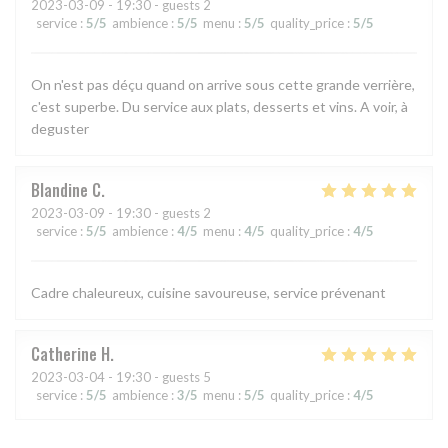
2023-03-09
- 19:30 - guests 2
service
:
5
/5
ambience
:
5
/5
menu
:
5
/5
quality_price
:
5
/5
On n'est pas déçu quand on arrive sous cette grande verrière,
c'est superbe. Du service aux plats, desserts et vins. A voir, à
deguster
Blandine
C
2023-03-09
- 19:30 - guests 2
service
:
5
/5
ambience
:
4
/5
menu
:
4
/5
quality_price
:
4
/5
Cadre chaleureux, cuisine savoureuse, service prévenant
Catherine
H
2023-03-04
- 19:30 - guests 5
service
:
5
/5
ambience
:
3
/5
menu
:
5
/5
quality_price
:
4
/5