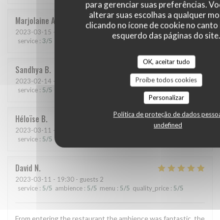
para gerenciar suas preferências. V
alterar suas escolhas a qualquer 
Marjolaine
A
clicando no ícone de cookie no canto 
2023-03-15
- 19:30 - guests 2
esquerdo das páginas do site
service
:
3
/5
ambience
:
4
/5
menu
:
5
/5
quality_price
:
4
/5
OK, aceitar tudo
Sandhya
B
Proíbe todos cookies
2023-02-14
- 21:00 - guests 2
service
:
5
/5
ambience
:
5
/5
menu
:
5
/5
quality_price
:
5
/5
Personalizar
Política de proteção de dados pesso
Héloïse
B
undefined
2023-03-11
- 21:30 - guests 2
service
:
5
/5
ambience
:
5
/5
menu
:
5
/5
quality_price
:
5
/5
David
N
2023-03-11
- 19:30 - guests 2
service
:
5
/5
ambience
:
5
/5
menu
:
5
/5
quality_price
:
5
/5
From entering the restaurant the ambience was fantastic, the