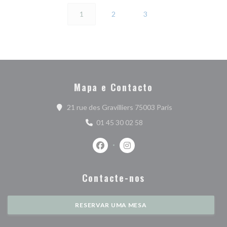
1
2
3
Mapa e Contacto
((abre numa nova 
21 rue des Gravilliers 75003 Paris
01 45 30 02 58
Facebook ((abre numa nova janela))
Instagram ((abre numa nova j
Contacte-nos
RESERVAR UMA MESA