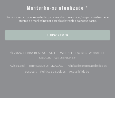
Mantenha-se atualizado
*
Subscrever a nossa newsletter para receber comunicações personalizadas e
ofertas de marketing por correio eletrónico da nossa parte.
SUBSCREVER
© 2026 TERRA RESTAURANT — WEBSITE DO RESTAURANTE
((ABRE NUMA NOVA JAN
CRIADO POR
ZENCHEF
((abre numa nova janela))
((abre numa nova janela))
Aviso Legal
TERMOS DE UTILIZAÇÃO
Política de proteção de dados
((abre numa nova janela))
((abre numa nova janela))
((abre numa nova j
pessoais
Política de cookies
Acessibilidade