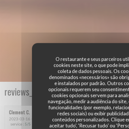
O restaurante e seus parceiros uti
cookies neste site, o que pode impli
coleta de dados pessoais. Os coo
denominados «necessários» são obri
e instalados por padrão. Outros c
reviews_from_our_clients_following_
opcionais requerem seu consentiment
cookies opcionais servem para anali
navegação, medir a audiência do site,
funcionalidades (por exemplo, relaci
Clement
C
redes sociais) ou exibir publicida
conteúdos personalizados. Clique 
2023-03-16
- 21:00 - guests 6
service
:
5
/5
ambience
:
5
/5
menu
:
5
/5
quality_price
:
5
/5
aceitar tudo', 'Recusar tudo' ou 'Pers