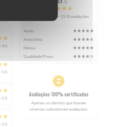
/5
Avaliação média —
1576 avaliações
:
5
/5
Apoio
Atmosfera
:
4
/5
Menus
Qualidade/Preço
:
5
/5
Avaliações 100% certificadas
:
5
/5
Apenas os clientes que fizeram
reservas submeteram avaliações
:
5
/5