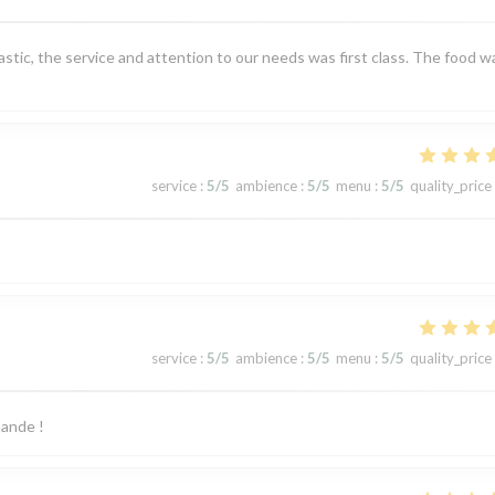
tic, the service and attention to our needs was first class. The food w
service
:
5
/5
ambience
:
5
/5
menu
:
5
/5
quality_price
service
:
5
/5
ambience
:
5
/5
menu
:
5
/5
quality_price
mande !