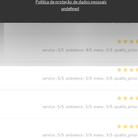
Política de proteção de dados pessoais
undefined
service
:
5
/5
ambience
:
5
/5
menu
:
5
/5
quality_price
service
:
3
/5
ambience
:
4
/5
menu
:
5
/5
quality_price
service
:
5
/5
ambience
:
5
/5
menu
:
5
/5
quality_price
service
:
5
/5
ambience
:
5
/5
menu
:
5
/5
quality_price
service
:
5
/5
ambience
:
5
/5
menu
:
5
/5
quality_price