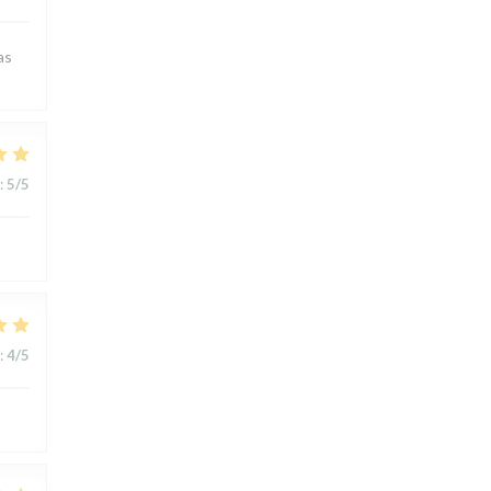
as
:
5
/5
:
4
/5