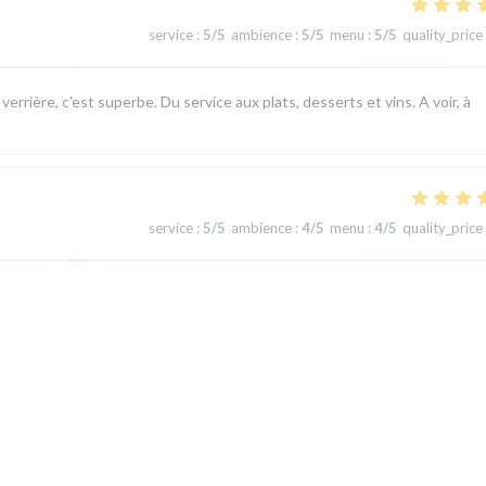
service
:
5
/5
ambience
:
5
/5
menu
:
5
/5
quality_price
rrière, c'est superbe. Du service aux plats, desserts et vins. A voir, à
service
:
5
/5
ambience
:
4
/5
menu
:
4
/5
quality_price
nant
service
:
5
/5
ambience
:
3
/5
menu
:
5
/5
quality_price
1
2
3