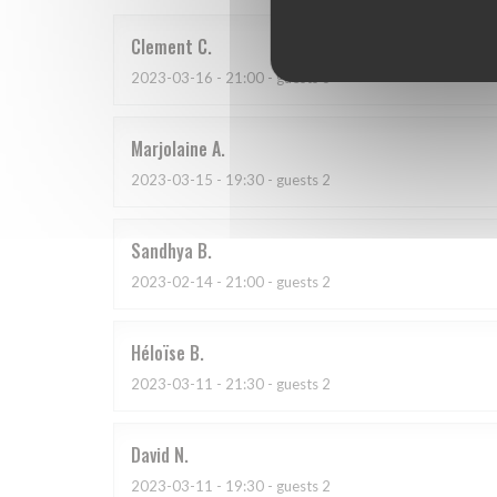
Clement
C
2023-03-16
- 21:00 - guests 6
Marjolaine
A
2023-03-15
- 19:30 - guests 2
Sandhya
B
2023-02-14
- 21:00 - guests 2
Héloïse
B
2023-03-11
- 21:30 - guests 2
David
N
2023-03-11
- 19:30 - guests 2