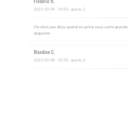
Frédéric
H
2023-03-09
- 19:30 - guests 2
On n'est pas déçu quand on arrive sous cette grande ve
deguster
Blandine
C
2023-03-09
- 19:30 - guests 2
Cadre chaleureux, cuisine savoureuse, service préve
Catherine
H
2023-03-04
- 19:30 - guests 5