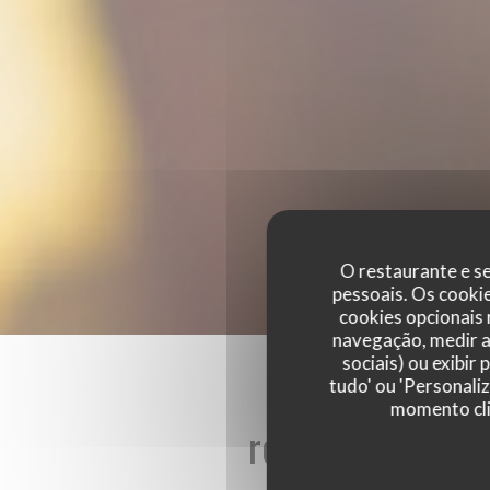
O restaurante e se
pessoais. Os cooki
cookies opcionais
navegação, medir a 
sociais) ou exibir
tudo' ou 'Personali
momento cli
reviews_from_ou