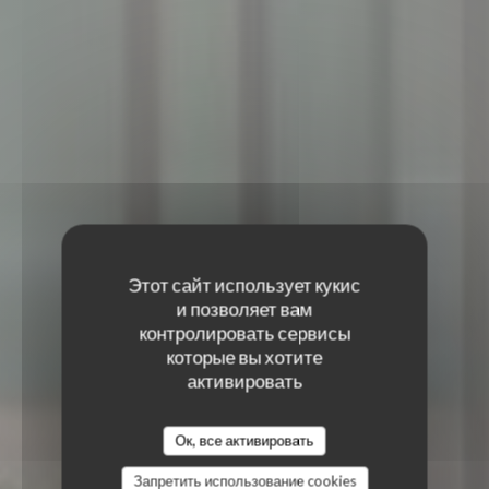
Этот сайт использует кукис
и позволяет вам
контролировать сервисы
которые вы хотите
активировать
TERRA RESTAURANT
TERRA RESTAURANT
Ок, все активировать
ФРАНЦУЗСКИЙ РЕСТОРАН
|
PARIS
Запретить использование cookies