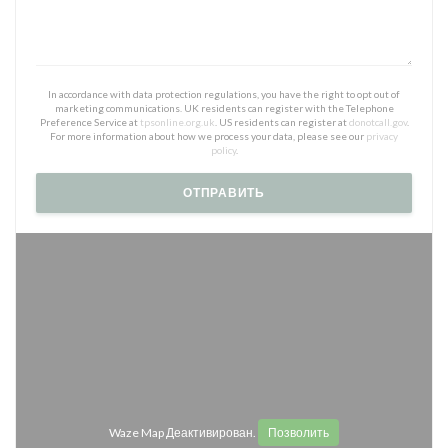
In accordance with data protection regulations, you have the right to opt out of
marketing communications. UK residents can register with the Telephone
Preference Service at
tpsonline.org.uk
. US residents can register at
donotcall.gov
.
For more information about how we process your data, please see our
privacy
policy
.
Waze Map Деактивирован.
Позволить