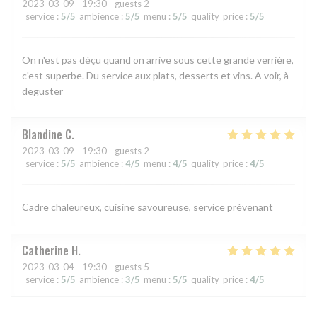
2023-03-09
- 19:30 - guests 2
service
:
5
/5
ambience
:
5
/5
menu
:
5
/5
quality_price
:
5
/5
On n'est pas déçu quand on arrive sous cette grande verrière,
c'est superbe. Du service aux plats, desserts et vins. A voir, à
deguster
Blandine
C
2023-03-09
- 19:30 - guests 2
service
:
5
/5
ambience
:
4
/5
menu
:
4
/5
quality_price
:
4
/5
Cadre chaleureux, cuisine savoureuse, service prévenant
Catherine
H
2023-03-04
- 19:30 - guests 5
service
:
5
/5
ambience
:
3
/5
menu
:
5
/5
quality_price
:
4
/5