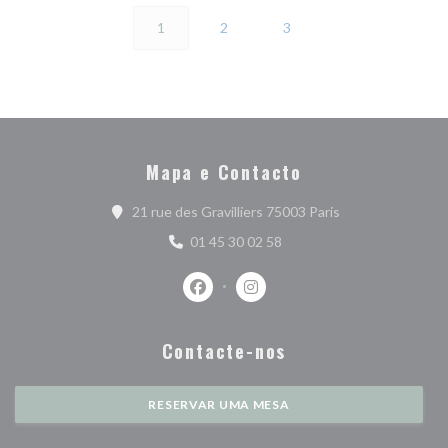
1
2
3
Mapa e Contacto
((abre numa nova 
21 rue des Gravilliers 75003 Paris
01 45 30 02 58
Facebook ((abre numa nova janela))
Instagram ((abre numa nova j
Contacte-nos
RESERVAR UMA MESA