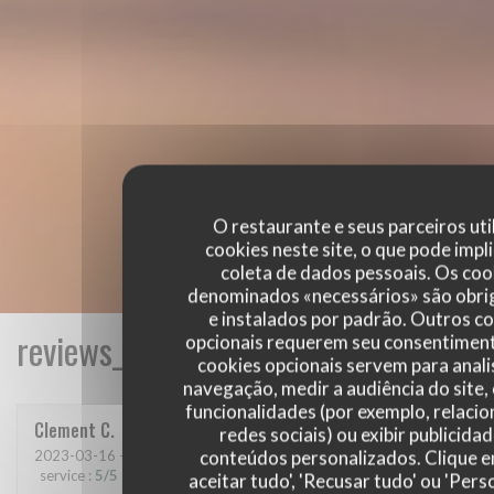
O restaurante e seus parceiros uti
cookies neste site, o que pode impli
coleta de dados pessoais. Os coo
denominados «necessários» são obri
e instalados por padrão. Outros c
reviews_from_our_clients_following_
opcionais requerem seu consentiment
cookies opcionais servem para anali
navegação, medir a audiência do site,
funcionalidades (por exemplo, relaci
Clement
C
redes sociais) ou exibir publicida
conteúdos personalizados. Clique 
2023-03-16
- 21:00 - guests 6
service
:
5
/5
ambience
:
5
/5
menu
:
5
/5
quality_price
:
5
/5
aceitar tudo', 'Recusar tudo' ou 'Pers