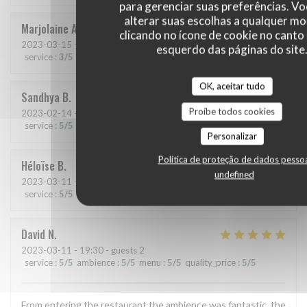
para gerenciar suas preferências. V
alterar suas escolhas a qualquer 
Marjolaine
A
clicando no ícone de cookie no canto 
2023-03-15
- 19:30 - guests 2
esquerdo das páginas do site
service
:
3
/5
ambience
:
4
/5
menu
:
5
/5
quality_price
:
4
/5
OK, aceitar tudo
Sandhya
B
Proíbe todos cookies
2023-02-14
- 21:00 - guests 2
service
:
5
/5
ambience
:
5
/5
menu
:
5
/5
quality_price
:
5
/5
Personalizar
Política de proteção de dados pesso
Héloïse
B
undefined
2023-03-11
- 21:30 - guests 2
service
:
5
/5
ambience
:
5
/5
menu
:
5
/5
quality_price
:
5
/5
David
N
2023-03-11
- 19:30 - guests 2
service
:
5
/5
ambience
:
5
/5
menu
:
5
/5
quality_price
:
5
/5
From entering the restaurant the ambience was fantastic, the