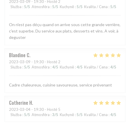
2023-03-09
- 19:30 - Hosté 2
Služba
:
5
/5
Atmosféra
:
5
/5
Kuchyně
:
5
/5
Kvalita / Cena
:
5
/5
On n'est pas déçu quand on arrive sous cette grande verrière,
c'est superbe. Du service aux plats, desserts et vins. A voir, à
deguster
Blandine
C
2023-03-09
- 19:30 - Hosté 2
Služba
:
5
/5
Atmosféra
:
4
/5
Kuchyně
:
4
/5
Kvalita / Cena
:
4
/5
Cadre chaleureux, cuisine savoureuse, service prévenant
Catherine
H
2023-03-04
- 19:30 - Hosté 5
Služba
:
5
/5
Atmosféra
:
3
/5
Kuchyně
:
5
/5
Kvalita / Cena
:
4
/5