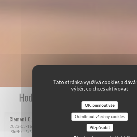
Tato stránka využívá cookies a dává 
výběr, co chceš aktivovat
Hodnocení našich zákazníků
OK, přijmout vše
Odmítnout všechny cookies
Clement
C
2023-03-16
- 21:00 - Hosté 6
Přizpůsobit
Služba
:
5
/5
Atmosféra
:
5
/5
Kuchyně
:
5
/5
Kvalita / Cena
:
5
/5