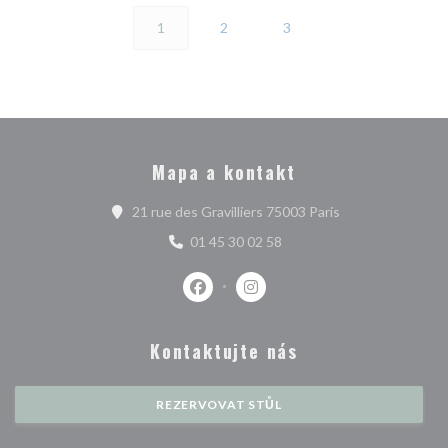
1
2
3
Mapa a kontakt
((otevře se v nov
21 rue des Gravilliers 75003 Paris
01 45 30 02 58
Facebook ((otevře se v novém okně)
Instagram ((otevře se v nové
Kontaktujte nás
REZERVOVAT STŮL