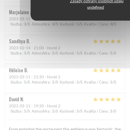
Zásady ochrany osobních údajů
undefined
Marjolaine
A
2023-03-15
- 19:30 - Hosté 2
Služba
:
3
/5
Atmosféra
:
4
/5
Kuchyně
:
5
/5
Kvalita / Cena
:
4
/5
Sandhya
B
2023-02-14
- 21:00 - Hosté 2
Služba
:
5
/5
Atmosféra
:
5
/5
Kuchyně
:
5
/5
Kvalita / Cena
:
5
/5
Héloïse
B
2023-03-11
- 21:30 - Hosté 2
Služba
:
5
/5
Atmosféra
:
5
/5
Kuchyně
:
5
/5
Kvalita / Cena
:
5
/5
David
N
2023-03-11
- 19:30 - Hosté 2
Služba
:
5
/5
Atmosféra
:
5
/5
Kuchyně
:
5
/5
Kvalita / Cena
:
5
/5
From entering the restaurant the ambience was fantastic, the