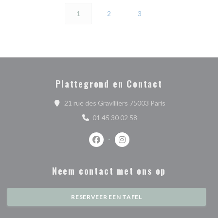
1
2
3
Plattegrond en Contact
((opent in een ni
21 rue des Gravilliers 75003 Paris
01 45 30 02 58
Facebook ((opent in een nieuw venste
Instagram ((opent in een nieu
Neem contact met ons op
RESERVEER EEN TAFEL