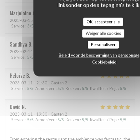
linksonder op de sitepagina's te klik
Marjolaine
A
2023-03-15
- 19:30 - Gasten 2
OK, accepteer alle
Service
:
3
/5
Atmosfeer
:
4
/5
Keuken
:
5
/5
Kwaliteit / Prijs
:
4
/5
Weiger alle cookies
Sandhya
B
Personaliseer
2023-02-14
- 21:00 - Gasten 2
Beleid voor de bescherming van persoonsg
Service
:
5
/5
Atmosfeer
:
5
/5
Keuken
:
5
/5
Kwaliteit / Prijs
:
5
/5
Cookiebeleid
Héloïse
B
2023-03-11
- 21:30 - Gasten 2
Service
:
5
/5
Atmosfeer
:
5
/5
Keuken
:
5
/5
Kwaliteit / Prijs
:
5
/5
David
N
2023-03-11
- 19:30 - Gasten 2
Service
:
5
/5
Atmosfeer
:
5
/5
Keuken
:
5
/5
Kwaliteit / Prijs
:
5
/5
From entering the restaurant the ambience was fantastic, the