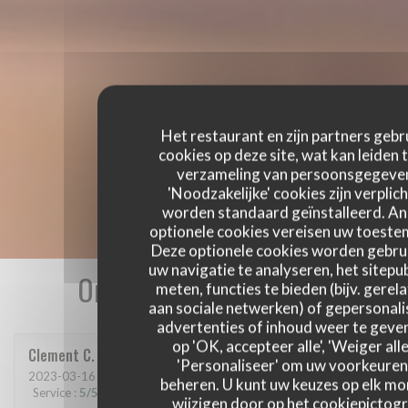
Het restaurant en zijn partners gebr
cookies op deze site, wat kan leiden 
verzameling van persoonsgegeve
'Noodzakelijke' cookies zijn verplich
worden standaard geïnstalleerd. A
optionele cookies vereisen uw toest
Deze optionele cookies worden gebru
uw navigatie te analyseren, het sitepub
Onze gastbeoordelingen
meten, functies te bieden (bijv. gerel
aan sociale netwerken) of gepersonal
advertenties of inhoud weer te geven
op 'OK, accepteer alle', 'Weiger alle
Clement
C
'Personaliseer' om uw voorkeuren
2023-03-16
- 21:00 - Gasten 6
beheren. U kunt uw keuzes op elk m
Service
:
5
/5
Atmosfeer
:
5
/5
Keuken
:
5
/5
Kwaliteit / Prijs
:
5
/5
wijzigen door op het cookiepictog