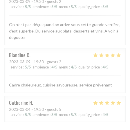
2023-03-09
- 19:30 - guests 2
service
:
5
/5
ambience
:
5
/5
menu
:
5
/5
quality_price
:
5
/5
On n'est pas déçu quand on arrive sous cette grande verrière,
c'est superbe. Du service aux plats, desserts et vins. A voir, à
deguster
Blandine
C
2023-03-09
- 19:30 - guests 2
service
:
5
/5
ambience
:
4
/5
menu
:
4
/5
quality_price
:
4
/5
Cadre chaleureux, cuisine savoureuse, service prévenant
Catherine
H
2023-03-04
- 19:30 - guests 5
service
:
5
/5
ambience
:
3
/5
menu
:
5
/5
quality_price
:
4
/5