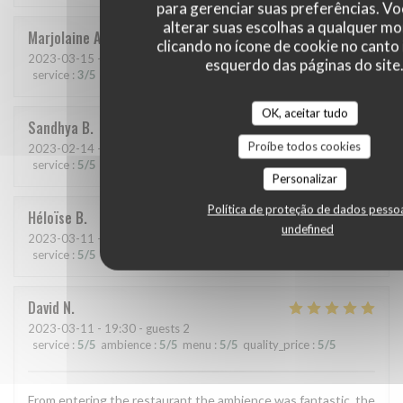
para gerenciar suas preferências. V
alterar suas escolhas a qualquer 
Marjolaine
A
clicando no ícone de cookie no canto 
2023-03-15
- 19:30 - guests 2
esquerdo das páginas do site
service
:
3
/5
ambience
:
4
/5
menu
:
5
/5
quality_price
:
4
/5
OK, aceitar tudo
Sandhya
B
Proíbe todos cookies
2023-02-14
- 21:00 - guests 2
service
:
5
/5
ambience
:
5
/5
menu
:
5
/5
quality_price
:
5
/5
Personalizar
Política de proteção de dados pesso
Héloïse
B
undefined
2023-03-11
- 21:30 - guests 2
service
:
5
/5
ambience
:
5
/5
menu
:
5
/5
quality_price
:
5
/5
David
N
2023-03-11
- 19:30 - guests 2
service
:
5
/5
ambience
:
5
/5
menu
:
5
/5
quality_price
:
5
/5
From entering the restaurant the ambience was fantastic, the