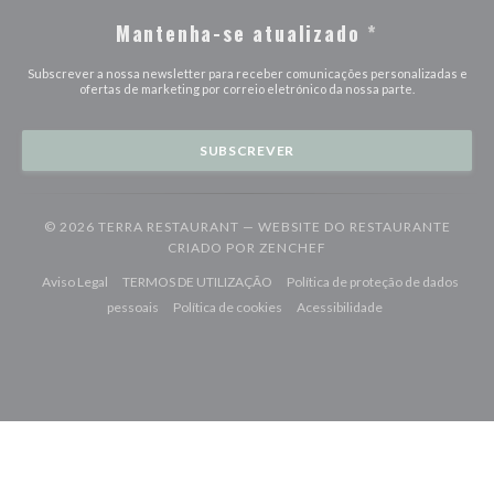
Mantenha-se atualizado
*
Subscrever a nossa newsletter para receber comunicações personalizadas e
ofertas de marketing por correio eletrónico da nossa parte.
SUBSCREVER
© 2026 TERRA RESTAURANT — WEBSITE DO RESTAURANTE
((ABRE NUMA NOVA JAN
CRIADO POR
ZENCHEF
((abre numa nova janela))
((abre numa nova janela))
Aviso Legal
TERMOS DE UTILIZAÇÃO
Política de proteção de dados
((abre numa nova janela))
((abre numa nova janela))
((abre numa nova j
pessoais
Política de cookies
Acessibilidade