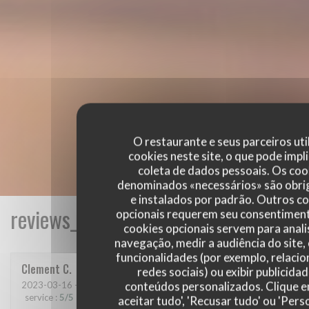
O restaurante e seus parceiros uti
cookies neste site, o que pode impli
coleta de dados pessoais. Os coo
denominados «necessários» são obri
e instalados por padrão. Outros c
reviews_from_our_clients_following_
opcionais requerem seu consentiment
cookies opcionais servem para anali
navegação, medir a audiência do site,
funcionalidades (por exemplo, relaci
Clement
C
redes sociais) ou exibir publicida
conteúdos personalizados. Clique 
2023-03-16
- 21:00 - guests 6
service
:
5
/5
ambience
:
5
/5
menu
:
5
/5
quality_price
:
5
/5
aceitar tudo', 'Recusar tudo' ou 'Pers