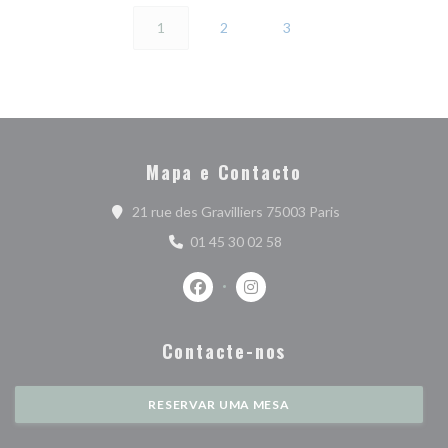
1
2
3
Mapa e Contacto
((abre numa nova 
21 rue des Gravilliers 75003 Paris
01 45 30 02 58
Facebook ((abre numa nova janela))
Instagram ((abre numa nova j
Contacte-nos
RESERVAR UMA MESA