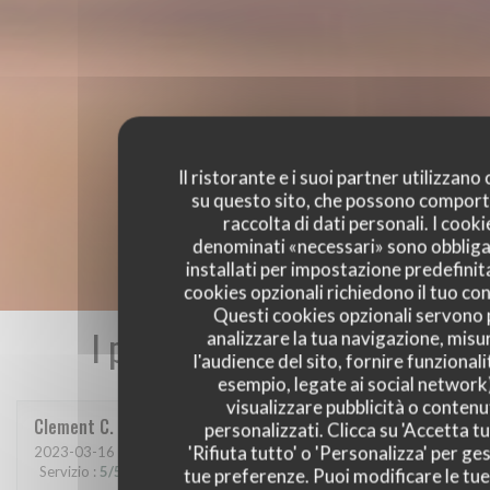
Il ristorante e i suoi partner utilizzano
su questo sito, che possono comport
raccolta di dati personali. I cooki
denominati «necessari» sono obbliga
installati per impostazione predefinita
cookies opzionali richiedono il tuo co
Questi cookies opzionali servono 
I pareri dei nostri clienti
analizzare la tua navigazione, misu
l'audience del sito, fornire funzionali
esempio, legate ai social network
visualizzare pubblicità o contenu
Clement
C
personalizzati. Clicca su 'Accetta tu
'Rifiuta tutto' o 'Personalizza' per ges
2023-03-16
- 21:00 - Ospiti 6
Servizio
:
5
/5
Atmosfera
:
5
/5
Cucina
:
5
/5
Qualità / Prezzo
:
5
/5
tue preferenze. Puoi modificare le tue