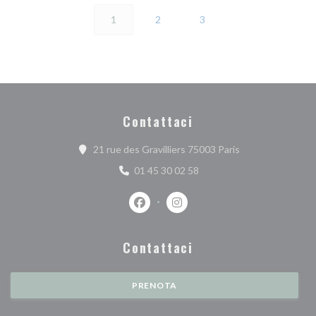
1
2
3
Contattaci
((apre una nuova f
21 rue des Gravilliers 75003 Paris
01 45 30 02 58
Facebook ((apre una nuova finestra))
Instagram ((apre una nuova fi
Contattaci
PRENOTA