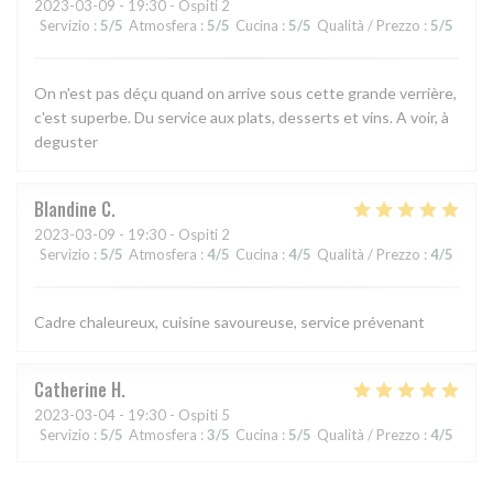
2023-03-09
- 19:30 - Ospiti 2
Servizio
:
5
/5
Atmosfera
:
5
/5
Cucina
:
5
/5
Qualità / Prezzo
:
5
/5
On n'est pas déçu quand on arrive sous cette grande verrière,
c'est superbe. Du service aux plats, desserts et vins. A voir, à
deguster
Blandine
C
2023-03-09
- 19:30 - Ospiti 2
Servizio
:
5
/5
Atmosfera
:
4
/5
Cucina
:
4
/5
Qualità / Prezzo
:
4
/5
Cadre chaleureux, cuisine savoureuse, service prévenant
Catherine
H
2023-03-04
- 19:30 - Ospiti 5
Servizio
:
5
/5
Atmosfera
:
3
/5
Cucina
:
5
/5
Qualità / Prezzo
:
4
/5