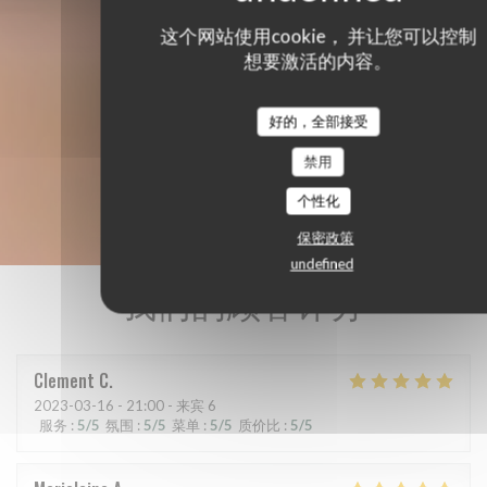
这个网站使用cookie， 并让您可以控制
想要激活的内容。
好的，全部接受
禁用
个性化
保密政策
undefined
我们的顾客评分
Clement
C
2023-03-16
- 21:00 - 来宾 6
服务
:
5
/5
氛围
:
5
/5
菜单
:
5
/5
质价比
:
5
/5