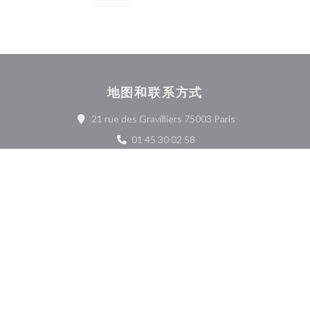
地图和联系方式
((在新窗口中打开)
21 rue des Gravilliers 75003 Paris
01 45 30 02 58
Facebook ((在新窗口中打开))
Instagram ((在新窗口中打开)
联系我们
预订餐位
了解最新信息
*