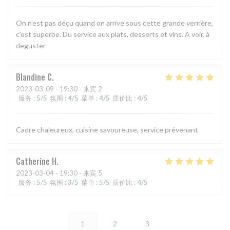
On n'est pas déçu quand on arrive sous cette grande verrière,
c'est superbe. Du service aux plats, desserts et vins. A voir, à
deguster
Blandine
C
2023-03-09
- 19:30 - 来宾 2
服务
:
5
/5
氛围
:
4
/5
菜单
:
4
/5
质价比
:
4
/5
Cadre chaleureux, cuisine savoureuse, service prévenant
Catherine
H
2023-03-04
- 19:30 - 来宾 5
服务
:
5
/5
氛围
:
3
/5
菜单
:
5
/5
质价比
:
4
/5
1
2
3