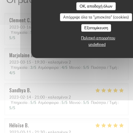
OK, αποδοχή όλων
Απόρριψε όλα τα "μπισκότα" (cookies)
Clement
C
2023-03-16
- 21:00 - καλεσμένοι 6
Εξατομίκευση
Υπηρεσία
:
5
/5
Ατμόσφαιρα
:
5
/5
Μενού
:
5
/5
Ποιότητα / Τιμή
:
5
/5
Πολιτική απορρήτου
undefined
Marjolaine
A
2023-03-15
- 19:30 - καλεσμένοι 2
Υπηρεσία
:
3
/5
Ατμόσφαιρα
:
4
/5
Μενού
:
5
/5
Ποιότητα / Τιμή
:
4
/5
Sandhya
B
2023-02-14
- 21:00 - καλεσμένοι 2
Υπηρεσία
:
5
/5
Ατμόσφαιρα
:
5
/5
Μενού
:
5
/5
Ποιότητα / Τιμή
:
5
/5
Héloïse
B
2023-03-11
- 21:30 - καλεσμένοι 2