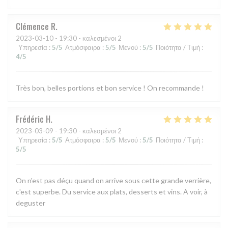
Clémence
R
2023-03-10
- 19:30 - καλεσμένοι 2
Υπηρεσία
:
5
/5
Ατμόσφαιρα
:
5
/5
Μενού
:
5
/5
Ποιότητα / Τιμή
:
4
/5
Très bon, belles portions et bon service ! On recommande !
Frédéric
H
2023-03-09
- 19:30 - καλεσμένοι 2
Υπηρεσία
:
5
/5
Ατμόσφαιρα
:
5
/5
Μενού
:
5
/5
Ποιότητα / Τιμή
:
5
/5
On n'est pas déçu quand on arrive sous cette grande verrière,
c'est superbe. Du service aux plats, desserts et vins. A voir, à
deguster