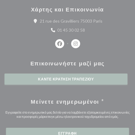
Χάρτης και Επικοινωνία
((ανοίγει σε νέο 
21 rue des Gravilliers 75003 Paris
01 45 30 02 58
Facebook ((ανοίγει σε νέο παράθυρο
Instagram ((ανοίγει σε νέο 
Επικοινωνήστε μαζί μας
ΚΆΝΤΕ ΚΡΆΤΗΣΗ ΤΡΑΠΕΖΙΟΎ
Μείνετε ενημερωμένοι
*
Εγγραφείτε στο ενημερωτικό μας δελτίο για να λαμβάνετε εξατομικευμένες επικοινωνίες
και προσφορές μάρκετινγκ μέσω ηλεκτρονικού ταχυδρομείου από εμάς.
ΕΓΓΡΑΦΉ