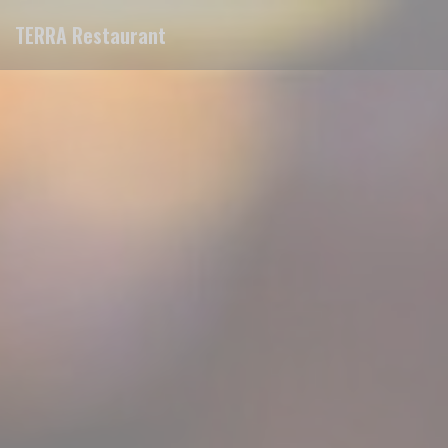
Πίνακας διαχείρισης "Μπισκότων" (Cookies)
TERRA Restaurant