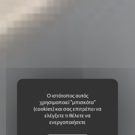
Ο ιστότοπος αυτός
χρησιμοποιεί "μπισκότα"
(cookies) και σας επιτρέπει να
ελέγξετε τι θέλετε να
ενεργοποιήσετε