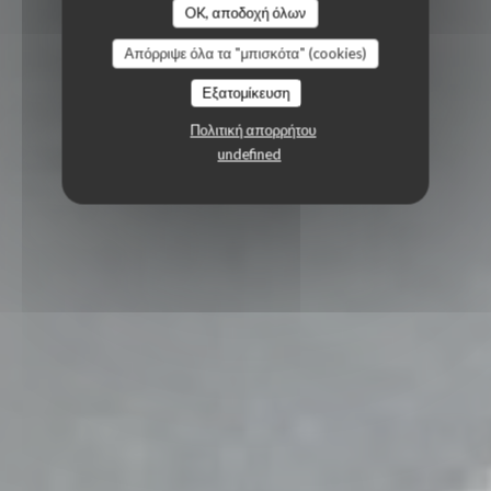
OK, αποδοχή όλων
Απόρριψε όλα τα "μπισκότα" (cookies)
Εξατομίκευση
Πολιτική απορρήτου
undefined