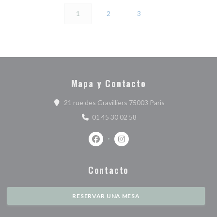
1
2
3
Mapa y Contacto
((abre en una nue
21 rue des Gravilliers 75003 Paris
01 45 30 02 58
Facebook ((abre en una nueva ventan
Instagram ((abre en una nuev
Contacto
RESERVAR UNA MESA