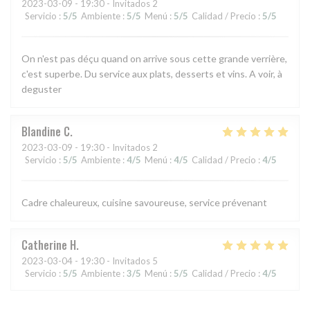
2023-03-09
- 19:30 - Invitados 2
Servicio
:
5
/5
Ambiente
:
5
/5
Menú
:
5
/5
Calidad / Precio
:
5
/5
On n'est pas déçu quand on arrive sous cette grande verrière,
c'est superbe. Du service aux plats, desserts et vins. A voir, à
deguster
Blandine
C
2023-03-09
- 19:30 - Invitados 2
Servicio
:
5
/5
Ambiente
:
4
/5
Menú
:
4
/5
Calidad / Precio
:
4
/5
Cadre chaleureux, cuisine savoureuse, service prévenant
Catherine
H
2023-03-04
- 19:30 - Invitados 5
Servicio
:
5
/5
Ambiente
:
3
/5
Menú
:
5
/5
Calidad / Precio
:
4
/5