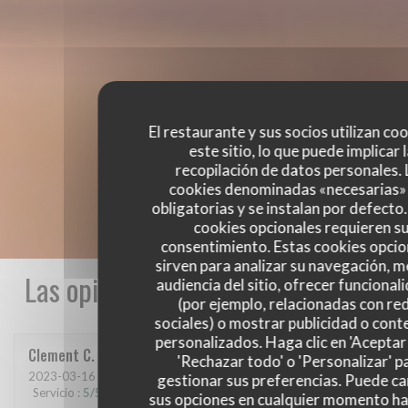
El restaurante y sus socios utilizan co
este sitio, lo que puede implicar 
recopilación de datos personales. 
cookies denominadas «necesarias»
obligatorias y se instalan por defecto
cookies opcionales requieren s
consentimiento. Estas cookies opcio
sirven para analizar su navegación, me
Las opiniones de nuestros clientes
audiencia del sitio, ofrecer funcional
(por ejemplo, relacionadas con re
sociales) o mostrar publicidad o cont
personalizados. Haga clic en 'Aceptar 
Clement
C
'Rechazar todo' o 'Personalizar' p
2023-03-16
- 21:00 - Invitados 6
gestionar sus preferencias. Puede c
Servicio
:
5
/5
Ambiente
:
5
/5
Menú
:
5
/5
Calidad / Precio
:
5
/5
sus opciones en cualquier momento h