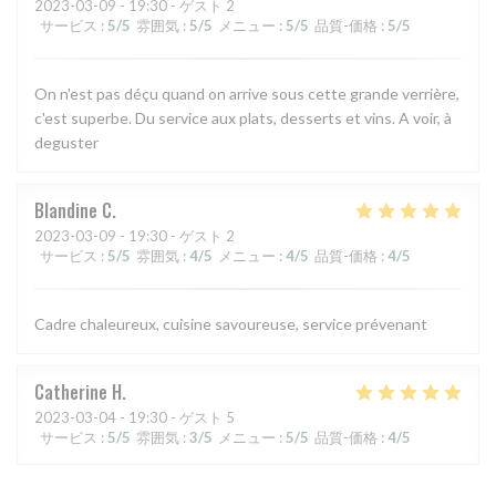
2023-03-09
- 19:30 - ゲスト 2
サービス
:
5
/5
雰囲気
:
5
/5
メニュー
:
5
/5
品質-価格
:
5
/5
On n'est pas déçu quand on arrive sous cette grande verrière,
c'est superbe. Du service aux plats, desserts et vins. A voir, à
deguster
Blandine
C
2023-03-09
- 19:30 - ゲスト 2
サービス
:
5
/5
雰囲気
:
4
/5
メニュー
:
4
/5
品質-価格
:
4
/5
Cadre chaleureux, cuisine savoureuse, service prévenant
Catherine
H
2023-03-04
- 19:30 - ゲスト 5
サービス
:
5
/5
雰囲気
:
3
/5
メニュー
:
5
/5
品質-価格
:
4
/5