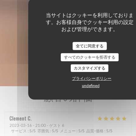
当サイトはクッキーを利用しておりま
す。お客様自身でクッキー利用の設定
および管理ができます。
全てに同意する
すべてのクッキーを拒否する
カスタマイズする
プライバシーポリシー
undefined
顧客の評価
Clement
C
2023-03-16
- 21:00 - ゲスト 6
サービス
:
5
/5
雰囲気
:
5
/5
メニュー
:
5
/5
品質-価格
:
5
/5