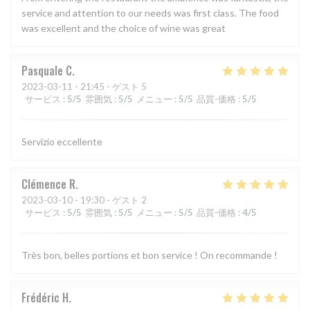
service and attention to our needs was first class. The food
was excellent and the choice of wine was great
Pasquale
C
2023-03-11
- 21:45 - ゲスト 5
サービス
:
5
/5
雰囲気
:
5
/5
メニュー
:
5
/5
品質-価格
:
5
/5
Servizio eccellente
Clémence
R
2023-03-10
- 19:30 - ゲスト 2
サービス
:
5
/5
雰囲気
:
5
/5
メニュー
:
5
/5
品質-価格
:
4
/5
Très bon, belles portions et bon service ! On recommande !
Frédéric
H