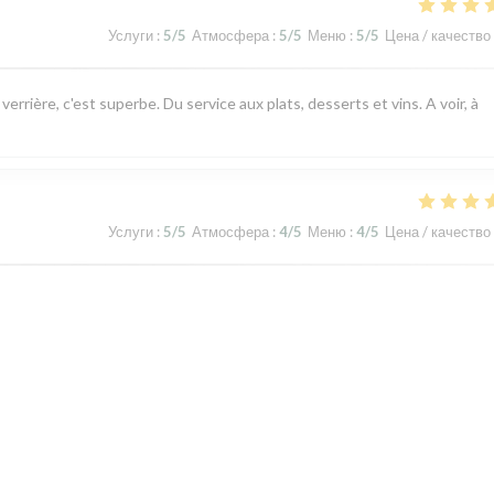
Услуги
:
5
/5
Атмосфера
:
5
/5
Меню
:
5
/5
Цена / качество
rrière, c'est superbe. Du service aux plats, desserts et vins. A voir, à
Услуги
:
5
/5
Атмосфера
:
4
/5
Меню
:
4
/5
Цена / качество
nant
Услуги
:
5
/5
Атмосфера
:
3
/5
Меню
:
5
/5
Цена / качество
1
2
3