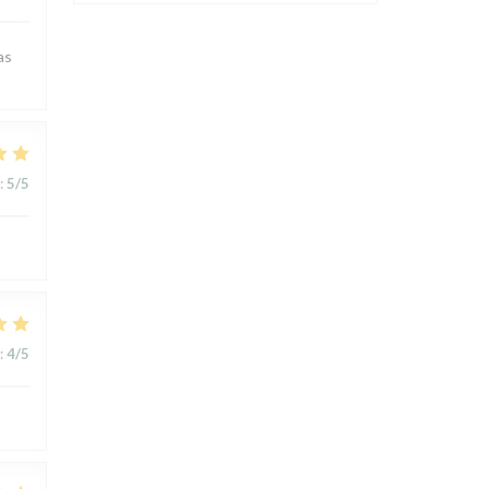
as
:
5
/5
:
4
/5