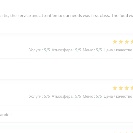
tic, the service and attention to our needs was first class. The food w
Услуги
:
5
/5
Атмосфера
:
5
/5
Меню
:
5
/5
Цена / качество
Услуги
:
5
/5
Атмосфера
:
5
/5
Меню
:
5
/5
Цена / качество
mande !