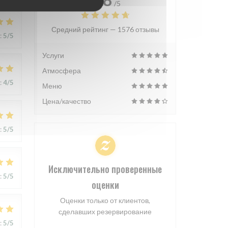
/5
Средний рейтинг —
1576 отзывы
:
5
/5
Услуги
Атмосфера
:
4
/5
Меню
Цена/качество
:
5
/5
Исключительно проверенные
:
5
/5
оценки
Оценки только от клиентов,
сделавших резервирование
:
5
/5