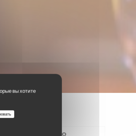
торые вы хотите
ровать
4.8