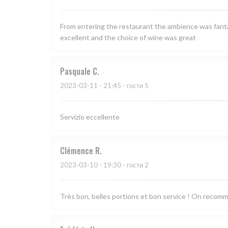
From entering the restaurant the ambience was fantas
excellent and the choice of wine was great
Pasquale
C
2023-03-11
- 21:45 - гости 5
Servizio eccellente
Clémence
R
2023-03-10
- 19:30 - гости 2
Très bon, belles portions et bon service ! On recom