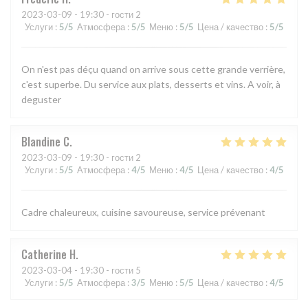
2023-03-09
- 19:30 - гости 2
Услуги
:
5
/5
Атмосфера
:
5
/5
Меню
:
5
/5
Цена / качество
:
5
/5
On n'est pas déçu quand on arrive sous cette grande verrière,
c'est superbe. Du service aux plats, desserts et vins. A voir, à
deguster
Blandine
C
2023-03-09
- 19:30 - гости 2
Услуги
:
5
/5
Атмосфера
:
4
/5
Меню
:
4
/5
Цена / качество
:
4
/5
Cadre chaleureux, cuisine savoureuse, service prévenant
Catherine
H
2023-03-04
- 19:30 - гости 5
Услуги
:
5
/5
Атмосфера
:
3
/5
Меню
:
5
/5
Цена / качество
:
4
/5