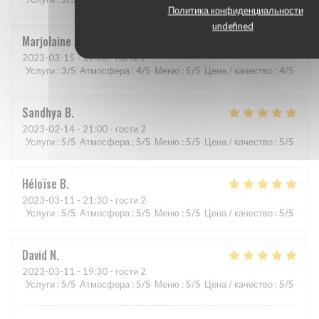
Политика конфиденциальности
undefined
Marjolaine
A
2023-03-15
- 19:30 - гости 2
Услуги
:
3
/5
Атмосфера
:
4
/5
Меню
:
5
/5
Цена / качество
:
4
/5
Sandhya
B
2023-02-14
- 21:00 - гости 2
Услуги
:
5
/5
Атмосфера
:
5
/5
Меню
:
5
/5
Цена / качество
:
5
/5
Héloïse
B
2023-03-11
- 21:30 - гости 2
Услуги
:
5
/5
Атмосфера
:
5
/5
Меню
:
5
/5
Цена / качество
:
5
/5
David
N
2023-03-11
- 19:30 - гости 2
Услуги
:
5
/5
Атмосфера
:
5
/5
Меню
:
5
/5
Цена / качество
:
5
/5