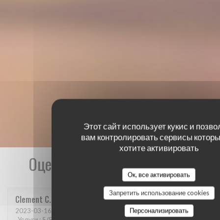
Этот сайт использует кукис и позво
вам контролировать сервисы которы
хотите активировать
Оценки наших посетителей
Ок, все активировать
Запретить использование cookies
Clement
C
Персонализировать
2023-03-16
- 21:00 - гости 6
Услуги
:
5
/5
Атмосфера
:
5
/5
Меню
:
5
/5
Цена / качество
:
5
/5