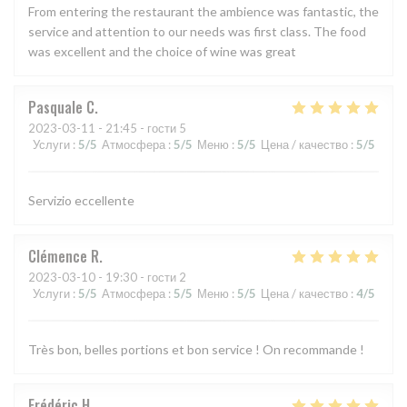
From entering the restaurant the ambience was fantastic, the
service and attention to our needs was first class. The food
was excellent and the choice of wine was great
Pasquale
C
2023-03-11
- 21:45 - гости 5
Услуги
:
5
/5
Атмосфера
:
5
/5
Меню
:
5
/5
Цена / качество
:
5
/5
Servizio eccellente
Clémence
R
2023-03-10
- 19:30 - гости 2
Услуги
:
5
/5
Атмосфера
:
5
/5
Меню
:
5
/5
Цена / качество
:
4
/5
Très bon, belles portions et bon service ! On recommande !
Frédéric
H