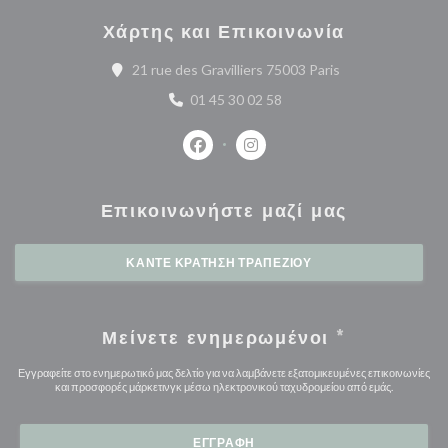
Χάρτης και Επικοινωνία
((ανοίγει σε νέο 
21 rue des Gravilliers 75003 Paris
01 45 30 02 58
Facebook ((ανοίγει σε νέο παράθυρο
Instagram ((ανοίγει σε νέο 
Επικοινωνήστε μαζί μας
ΚΆΝΤΕ ΚΡΆΤΗΣΗ ΤΡΑΠΕΖΙΟΎ
Μείνετε ενημερωμένοι
*
Εγγραφείτε στο ενημερωτικό μας δελτίο για να λαμβάνετε εξατομικευμένες επικοινωνίες
και προσφορές μάρκετινγκ μέσω ηλεκτρονικού ταχυδρομείου από εμάς.
ΕΓΓΡΑΦΉ