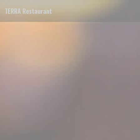
Πίνακας διαχείρισης "Μπισκότων" (Cookies)
TERRA Restaurant