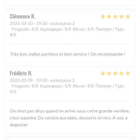
Clémence
R
2023-03-10
- 19:30 - καλεσμένοι 2
Υπηρεσία
:
5
/5
Ατμόσφαιρα
:
5
/5
Μενού
:
5
/5
Ποιότητα / Τιμή
:
4
/5
Très bon, belles portions et bon service ! On recommande !
Frédéric
H
2023-03-09
- 19:30 - καλεσμένοι 2
Υπηρεσία
:
5
/5
Ατμόσφαιρα
:
5
/5
Μενού
:
5
/5
Ποιότητα / Τιμή
:
5
/5
On n'est pas déçu quand on arrive sous cette grande verrière,
c'est superbe. Du service aux plats, desserts et vins. A voir, à
deguster