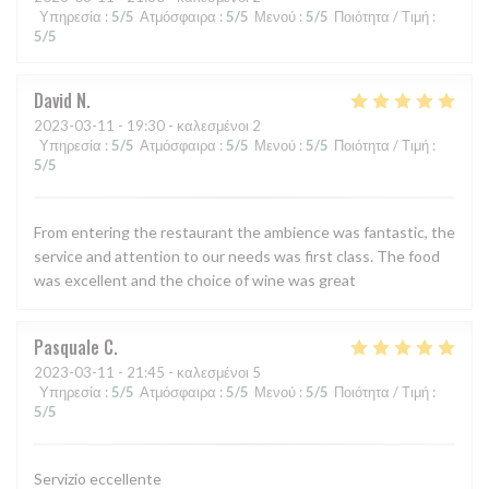
Υπηρεσία
:
5
/5
Ατμόσφαιρα
:
5
/5
Μενού
:
5
/5
Ποιότητα / Τιμή
:
5
/5
David
N
2023-03-11
- 19:30 - καλεσμένοι 2
Υπηρεσία
:
5
/5
Ατμόσφαιρα
:
5
/5
Μενού
:
5
/5
Ποιότητα / Τιμή
:
5
/5
From entering the restaurant the ambience was fantastic, the
service and attention to our needs was first class. The food
was excellent and the choice of wine was great
Pasquale
C
2023-03-11
- 21:45 - καλεσμένοι 5
Υπηρεσία
:
5
/5
Ατμόσφαιρα
:
5
/5
Μενού
:
5
/5
Ποιότητα / Τιμή
:
5
/5
Servizio eccellente