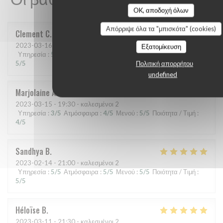
OK, αποδοχή όλων
Απόρριψε όλα τα "μπισκότα" (cookies)
Clement
C
2023-03-16
- 21:00 - καλεσμένοι 6
Εξατομίκευση
Υπηρεσία
:
5
/5
Ατμόσφαιρα
:
5
/5
Μενού
:
5
/5
Ποιότητα / Τιμή
:
5
/5
Πολιτική απορρήτου
undefined
Marjolaine
A
2023-03-15
- 19:30 - καλεσμένοι 2
Υπηρεσία
:
3
/5
Ατμόσφαιρα
:
4
/5
Μενού
:
5
/5
Ποιότητα / Τιμή
:
4
/5
Sandhya
B
2023-02-14
- 21:00 - καλεσμένοι 2
Υπηρεσία
:
5
/5
Ατμόσφαιρα
:
5
/5
Μενού
:
5
/5
Ποιότητα / Τιμή
:
5
/5
Héloïse
B
2023-03-11
- 21:30 - καλεσμένοι 2