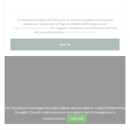
In conformità al Codice del Consumo, hai il diritto di opporti alle chiamate
commerciali iscrivendoti al Registro Pubblico delle Opposizioni:
registrodelleopposizioni.it
. Per maggiori informazioni sul trattamento dei tuoi
dati, consulta la nostra
informativa sulla privacy
.
Per visualizzare la mappa interattiva Waze, devi accettare i cookie di Waze Map
(Google). Questi cookie possono raccogliere dati di navigazione e
localizzazione.
Consenti