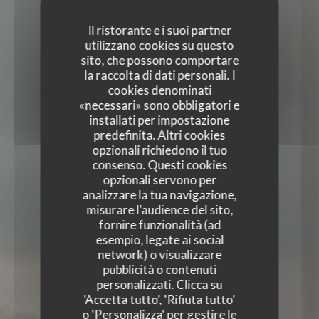
Il ristorante e i suoi partner
utilizzano cookies su questo
sito, che possono comportare
la raccolta di dati personali. I
cookies denominati
«necessari» sono obbligatori e
installati per impostazione
predefinita. Altri cookies
opzionali richiedono il tuo
consenso. Questi cookies
opzionali servono per
analizzare la tua navigazione,
misurare l'audience del sito,
fornire funzionalità (ad
esempio, legate ai social
TERRA RESTAURANT
network) o visualizzare
TERRA RESTAURANT
pubblicità o contenuti
FRENCH RESTAURANT
|
PARIS
personalizzati. Clicca su
'Accetta tutto', 'Rifiuta tutto'
o 'Personalizza' per gestire le