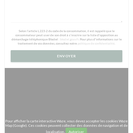
Selon l'article L.223-2 du code de la consommation, il est rappelé que le
consommateur peut user de son droit à s'inscrire sur la liste d'opposition au
démarchage téléphonique Bloctel :
bloctel.gouv.fr
. Pour plus d'informations sur le
traitement de vos données, consultez notre
politique de confidentialité
.
Pour afficher la carte interactive Waze, vous devez accepter les cookies Waze
Map (Google). Ces cookies peuvent collecter des données de navigation et de
localisation.
Autoriser