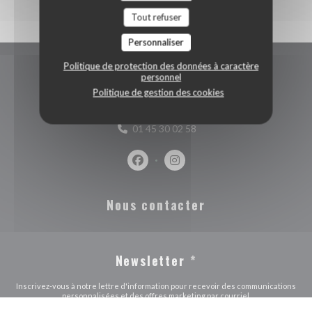
Tout refuser
Personnaliser
Politique de protection des données à caractère
personnel
Accès/Contact
Politique de gestion des cookies
((ouvre une nouve
21 rue des Gravilliers 75003 Paris
01 45 30 02 58
Facebook ((ouvre une nouvelle fenêtr
Instagram ((ouvre une nouvell
Nous contacter
Newsletter
*
Inscrivez-vous à notre lettre d'information pour recevoir des communications
personnalisées et des offres marketing par courriel.